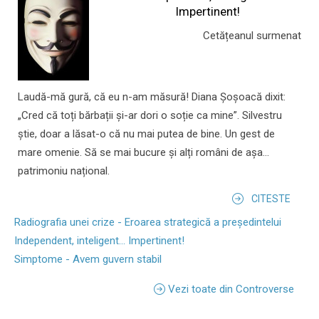
Impertinent!
Cetățeanul surmenat
Laudă-mă gură, că eu n-am măsură! Diana Șoșoacă dixit:
„Cred că toți bărbații și-ar dori o soție ca mine”. Silvestru
știe, doar a lăsat-o că nu mai putea de bine. Un gest de
mare omenie. Să se mai bucure și alți români de așa...
patrimoniu național.
CITESTE
Radiografia unei crize - Eroarea strategică a președintelui
Independent, inteligent... Impertinent!
Simptome - Avem guvern stabil
Vezi toate din Controverse