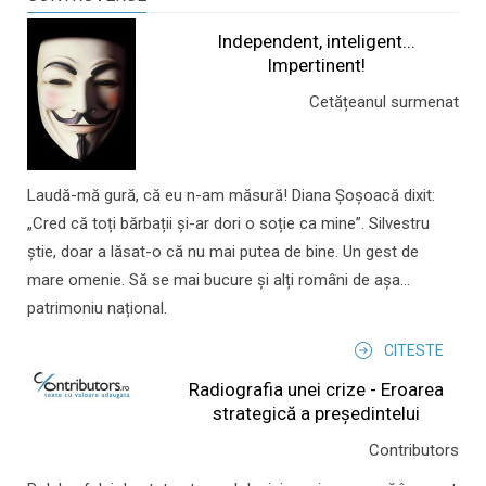
Independent, inteligent...
Impertinent!
Cetățeanul surmenat
Laudă-mă gură, că eu n-am măsură! Diana Șoșoacă dixit:
„Cred că toți bărbații și-ar dori o soție ca mine”. Silvestru
știe, doar a lăsat-o că nu mai putea de bine. Un gest de
mare omenie. Să se mai bucure și alți români de așa...
patrimoniu național.
CITESTE
Radiografia unei crize - Eroarea
strategică a președintelui
Contributors