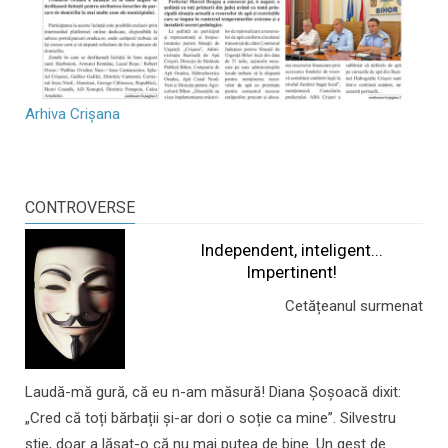
Arhiva Crișana
CONTROVERSE
Independent, inteligent...
Impertinent!
Cetățeanul surmenat
Laudă-mă gură, că eu n-am măsură! Diana Șoșoacă dixit:
„Cred că toți bărbații și-ar dori o soție ca mine”. Silvestru
știe, doar a lăsat-o că nu mai putea de bine. Un gest de