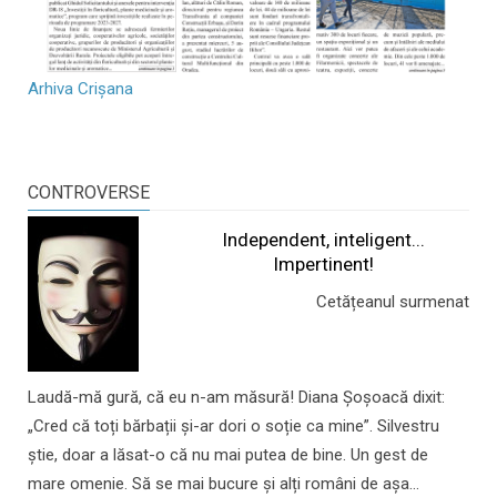
Arhiva Crișana
CONTROVERSE
Independent, inteligent...
Impertinent!
Cetățeanul surmenat
Laudă-mă gură, că eu n-am măsură! Diana Șoșoacă dixit:
„Cred că toți bărbații și-ar dori o soție ca mine”. Silvestru
știe, doar a lăsat-o că nu mai putea de bine. Un gest de
mare omenie. Să se mai bucure și alți români de așa...