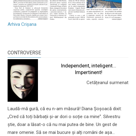
Arhiva Crișana
CONTROVERSE
Independent, inteligent...
Impertinent!
Cetățeanul surmenat
Laudă-mă gură, că eu n-am măsură! Diana Șoșoacă dixit:
„Cred că toți bărbații și-ar dori o soție ca mine”. Silvestru
știe, doar a lăsat-o că nu mai putea de bine. Un gest de
mare omenie. Să se mai bucure și alți români de așa...