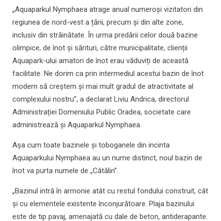
„Aquaparkul Nymphaea atrage anual numeroși vizitatori din
regiunea de nord-vest a țării, precum și din alte zone,
inclusiv din străinătate. În urma predării celor două bazine
olimpice, de înot și sărituri, către municipalitate, clienții
Aquapark-ului amatori de înot erau văduviți de această
facilitate. Ne dorim ca prin intermediul acestui bazin de înot
modern să creștem și mai mult gradul de atractivitate al
complexului nostru”, a declarat Liviu Andrica, directorul
Administrației Domeniului Public Oradea, societate care
administrează și Aquaparkul Nymphaea.
Așa cum toate bazinele și toboganele din incinta
Aquaparkului Nymphaea au un nume distinct, noul bazin de
înot va purta numele de „Cătălin”.
„Bazinul intră în armonie atât cu restul fondului construit, cât
și cu elementele existente înconjurătoare. Plaja bazinului
este de tip pavaj, amenajată cu dale de beton, antiderapante.