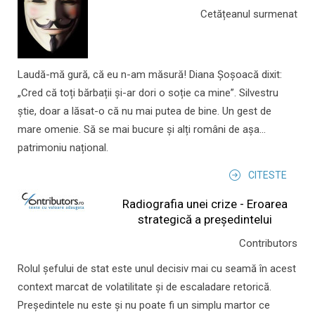
Cetățeanul surmenat
Laudă-mă gură, că eu n-am măsură! Diana Șoșoacă dixit:
„Cred că toți bărbații și-ar dori o soție ca mine”. Silvestru
știe, doar a lăsat-o că nu mai putea de bine. Un gest de
mare omenie. Să se mai bucure și alți români de așa...
patrimoniu național.
CITESTE
Radiografia unei crize - Eroarea
strategică a președintelui
Contributors
Rolul şefului de stat este unul decisiv mai cu seamă în acest
context marcat de volatilitate şi de escaladare retorică.
Preşedintele nu este şi nu poate fi un simplu martor ce