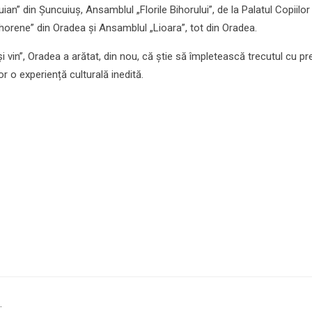
n” din Șuncuiuș, Ansamblul „Florile Bihorului”, de la Palatul Copiilor
orene” din Oradea și Ansamblul „Lioara”, tot din Oradea.
 vin”, Oradea a arătat, din nou, că știe să împletească trecutul cu pr
lor o experiență culturală inedită.
.