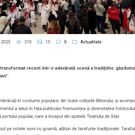
 2025
310
15
0
Actualitate
 transformat recent într-o adevărată scenă a tradițiilor, găzduin
vin”.
mbrăcați în costume populare, din toate colțurile Bihorului, și acompa
nimentul a adus în fața publicului frumusețea și diversitatea folclorului
portului popular, care a început din spatele Teatrului de Stat.
eput pe notele viorii cu goarnă, alături de tarafurile tradiționale: Taraful