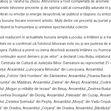
i Laboș și Taraful lui Zbiciu. Atmosfera a fost completată de aromele
ramele bihorene prezente și de spiritul cald al comunității adunate în j
a vibrat cu emoție și energie deopotrivă, iar publicul a răspuns cu entu
u bucurie fiecare moment artistic. Mulți dintre cei prezenți au purtat 
ibuind la frumusețea și unitatea spectacolului colectiv.
 readucem în actualitate bucuria simplă a jocului, a întâlnirii și a trad
Unirii ne-a confirmat că folclorul bihorean este viu și are puterea de a
spira. Publicul a primit cu inima deschisă această întâlnire cu frumosu
ntinuăm acest demers și pe viitor”, a declarat Liviu Buțiu, inițiatorul
Centrului de Cultură al Județului Bihor. Dansatorii au reprezentat 21
dețul: Ansamblul „Luncșoara Bihorului” din Luncșoara, Ansamblul
ția „Folclor fără frontiere” din Sântandrei, Ansamblul „Floarea Barcău
nunița” din Mădăras, Ansamblul „Datina” din Aleșd, Ansamblul „Codren
lul „Muguri și mlădițe de tezaur” din Beiuș, Ansamblul „Zestrea Budur
estrea Diosigului” din Diosig, Ansamblul „Palisada” din Cuzap, Ansam
ul „Cetatea Șoimului” din Peștiș, Ansamblul „Moșuț” din Vadu Crișulu
i” din Oradea, Ansamblul „Crișana” din Oradea, Ansamblul „Bărdăuța”