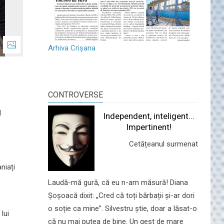
Arhiva Crișana
CONTROVERSE
d
Independent, inteligent...
Impertinent!
Cetățeanul surmenat
niați
Laudă-mă gură, că eu n-am măsură! Diana
Șoșoacă dixit: „Cred că toți bărbații și-ar dori
o soție ca mine”. Silvestru știe, doar a lăsat-o
 lui
că nu mai putea de bine. Un gest de mare