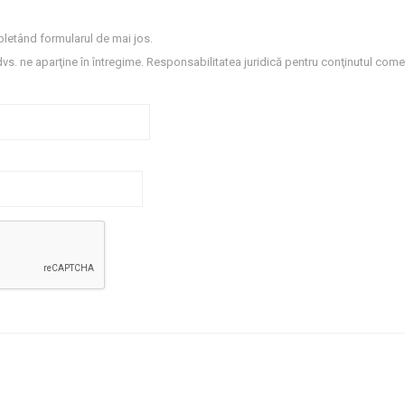
letând formularul de mai jos.
dvs. ne aparţine în întregime. Responsabilitatea juridică pentru conţinutul comen