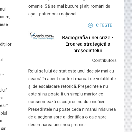
omenie. Să se mai bucure și alți români de
urul
așa... patrimoniu național.
ziasm,
piese
CITESTE
Radiografia unei crize -
Eroarea strategică a
ițiilor
președintelui
l,
Contributors
Rolul şefului de stat este unul decisiv mai cu
 de
seamă în acest context marcat de volatilitate
şi de escaladare retorică. Preşedintele nu
lui”
este şi nu poate fi un simplu martor ce
ii
consemnează discuţii ce nu duc nicăieri.
esii”
Preşedintele nu poate ceda nimănui misiunea
blul
de a acţiona spre a identifica o cale spre
i,
desemnarea unui nou premier.
 din