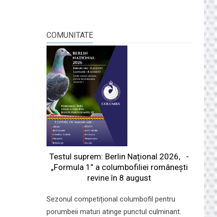
COMUNITATE
Testul suprem: Berlin Național 2026, -
„Formula 1” a columbofiliei româneşti
revine în 8 august
Sezonul competițional columbofil pentru
porumbeii maturi atinge punctul culminant.