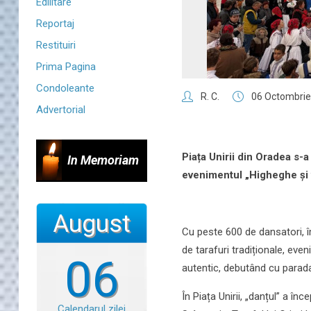
Edilitare
Reportaj
Restituiri
Prima Pagina
Condoleante
R. C.
06 Octombrie
Advertorial
Piața Unirii din Oradea s-a
In Memoriam
evenimentul „Higheghe și 
August
Cu peste 600 de dansatori, î
de tarafuri tradiționale, eve
06
autentic, debutând cu parada 
În Piața Unirii, „danțul” a înc
Calendarul zilei