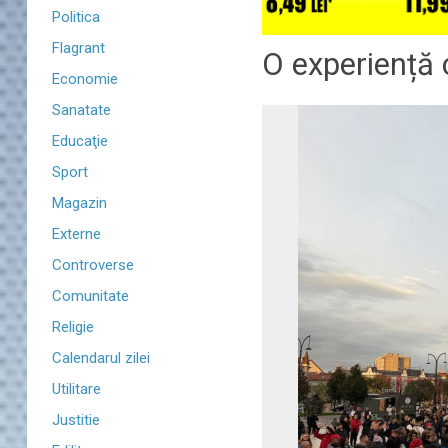
Politica
Flagrant
O experiență c
Economie
Sanatate
Educaţie
Sport
Magazin
Externe
Controverse
Comunitate
Religie
Calendarul zilei
Utilitare
Justitie