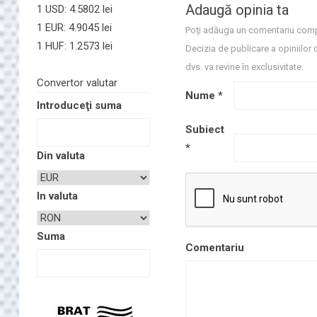
Adaugă opinia ta
1 USD: 4.5802 lei
1 EUR: 4.9045 lei
Poţi adăuga un comentariu comp
1 HUF: 1.2573 lei
Decizia de publicare a opiniilor 
dvs. va revine în exclusivitate.
Convertor valutar
Nume
*
Introduceţi suma
Subiect
*
Din valuta
In valuta
Suma
Comentariu