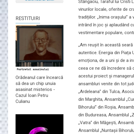
Stângaciu, Taraful lui Crist
vinurilor locale, oferite de c
tradițiilor. „Inima orașului” 
RESTITUIRI
intrând în joc și aplaudând c
vestimentare populare, contr
„Am reușit în această seară să
autentice. Energia din Piața 
emoționa, de a uni și de a in
ceea ce ne dă încredere să co
acestui proiect și managerul 
Orădeanul care încearcă
să dea un chip unuia
ansambluri venite din tot ju
asasinat misterios -
„Ardeleana” din Tulca, Asocia
Cazul Ioan Petru
din Marghita, Ansamblul „Cu
Culianu
Bihorului” din Roșia, Ansamb
din Budureasa, Ansamblul „Z
„Vatra” din Măgești, Ansambl
Ansamblul „Nuntașii Bihorulu