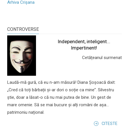
Arhiva Crișana
CONTROVERSE
Independent, inteligent...
Impertinent!
Cetățeanul surmenat
Laudă-mă gură, că eu n-am măsură! Diana Șoșoacă dixit:
„Cred că toți bărbații și-ar dori o soție ca mine”. Silvestru
știe, doar a lăsat-o că nu mai putea de bine. Un gest de
mare omenie. Să se mai bucure și alți români de așa...
patrimoniu național.
CITESTE