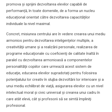
promova și sprijini dezvoltarea elevilor capabili de
performanță, în toate domeniile, de a forma un nucleu
educațional orientat către dezvoltarea capacităților
individuale la nivel maximal.
Concret, misiunea centrului are în vedere crearea unui mediu
armonios pentru dezvoltarea inteligenţelor multiple, a
creativităţii umane şi a realizării personale, realizarea de
programe educaţionale cu coeficienţi de calitate înaltă în
paralel cu dezvoltarea armonioasă a componentelor
personalităţii copiilor care urmează acest sistem de
educaţie, educarea elevilor supradotați pentru folosirea
potenţialului lor creativ în slujba dezvoltării lor interioare şi a
unui mediu echilibrat de viaţă, asigurarea elevilor cu un nivel
intelectual moral şi civic universal și crearea unui cadru în
care atât elevii, cât și profesorii să se simtă împliniţi
profesional.