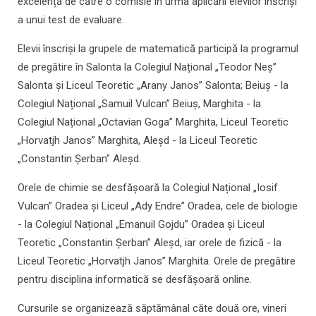
excelență de către o comisie în urma aplicării elevilor înscriși
a unui test de evaluare.
Elevii înscriși la grupele de matematică participă la programul
de pregătire în Salonta la Colegiul Național „Teodor Neș”
Salonta și Liceul Teoretic „Arany Janos” Salonta; Beiuș - la
Colegiul Național „Samuil Vulcan” Beiuș, Marghita - la
Colegiul Național „Octavian Goga” Marghita, Liceul Teoretic
„Horvatjh Janos” Marghita, Aleșd - la Liceul Teoretic
„Constantin Șerban” Aleșd.
Orele de chimie se desfășoară la Colegiul Național „Iosif
Vulcan” Oradea și Liceul „Ady Endre” Oradea, cele de biologie
- la Colegiul Național „Emanuil Gojdu” Oradea și Liceul
Teoretic „Constantin Șerban” Aleșd, iar orele de fizică - la
Liceul Teoretic „Horvatjh Janos” Marghita. Orele de pregătire
pentru disciplina informatică se desfășoară online.
Cursurile se organizează săptămânal căte două ore, vineri