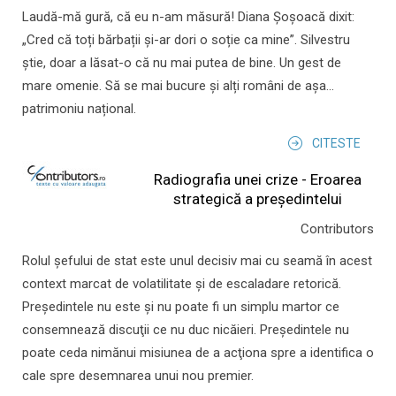
Laudă-mă gură, că eu n-am măsură! Diana Șoșoacă dixit:
„Cred că toți bărbații și-ar dori o soție ca mine”. Silvestru
știe, doar a lăsat-o că nu mai putea de bine. Un gest de
mare omenie. Să se mai bucure și alți români de așa...
patrimoniu național.
CITESTE
Radiografia unei crize - Eroarea
strategică a președintelui
Contributors
Rolul şefului de stat este unul decisiv mai cu seamă în acest
context marcat de volatilitate şi de escaladare retorică.
Preşedintele nu este şi nu poate fi un simplu martor ce
consemnează discuţii ce nu duc nicăieri. Preşedintele nu
poate ceda nimănui misiunea de a acţiona spre a identifica o
cale spre desemnarea unui nou premier.