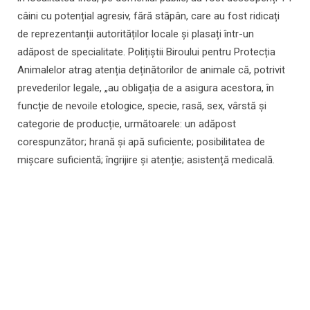
câini cu potențial agresiv, fără stăpân, care au fost ridicați
de reprezentanții autorităților locale și plasați într-un
adăpost de specialitate. Polițiștii Biroului pentru Protecția
Animalelor atrag atenția deținătorilor de animale că, potrivit
prevederilor legale, „au obligația de a asigura acestora, în
funcție de nevoile etologice, specie, rasă, sex, vârstă și
categorie de producție, următoarele: un adăpost
corespunzător; hrană și apă suficiente; posibilitatea de
mișcare suficientă; îngrijire și atenție; asistență medicală.