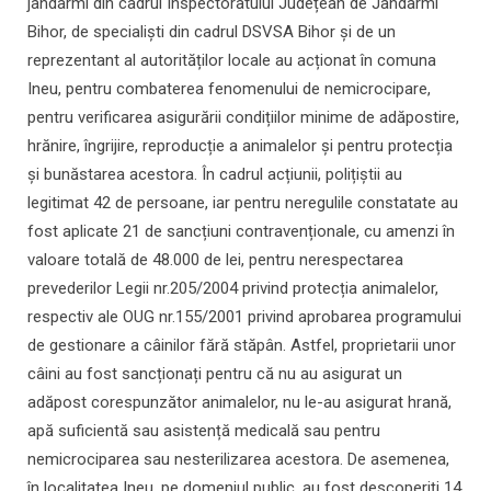
jandarmi din cadrul Inspectoratului Județean de Jandarmi
Bihor, de specialiști din cadrul DSVSA Bihor și de un
reprezentant al autorităților locale au acționat în comuna
Ineu, pentru combaterea fenomenului de nemicrocipare,
pentru verificarea asigurării condițiilor minime de adăpostire,
hrănire, îngrijire, reproducție a animalelor și pentru protecția
și bunăstarea acestora. În cadrul acțiunii, polițiștii au
legitimat 42 de persoane, iar pentru neregulile constatate au
fost aplicate 21 de sancțiuni contravenționale, cu amenzi în
valoare totală de 48.000 de lei, pentru nerespectarea
prevederilor Legii nr.205/2004 privind protecția animalelor,
respectiv ale OUG nr.155/2001 privind aprobarea programului
de gestionare a câinilor fără stăpân. Astfel, proprietarii unor
câini au fost sancționați pentru că nu au asigurat un
adăpost corespunzător animalelor, nu le-au asigurat hrană,
apă suficientă sau asistență medicală sau pentru
nemicrociparea sau nesterilizarea acestora. De asemenea,
în localitatea Ineu, pe domeniul public, au fost descoperiți 14