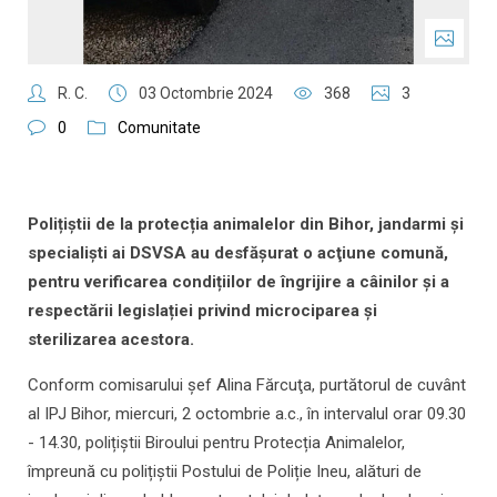
R. C.
03 Octombrie 2024
368
3
0
Comunitate
Polițiștii de la protecția animalelor din Bihor, jandarmi şi
specialişti ai DSVSA au desfăşurat o acţiune comună,
pentru verificarea condițiilor de îngrijire a câinilor și a
respectării legislației privind microciparea și
sterilizarea acestora.
Conform comisarului şef Alina Fărcuţa, purtătorul de cuvânt
al IPJ Bihor, miercuri, 2 octombrie a.c., în intervalul orar 09.30
- 14.30, polițiștii Biroului pentru Protecția Animalelor,
împreună cu polițiștii Postului de Poliție Ineu, alături de