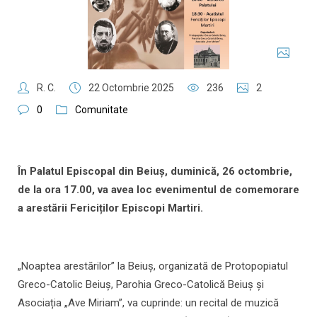
R. C.
22 Octombrie 2025
236
2
0
Comunitate
În Palatul Episcopal din Beiuș, duminică, 26 octombrie,
de la ora 17.00, va avea loc evenimentul de comemorare
a arestării Fericiților Episcopi Martiri.
„Noaptea arestărilor” la Beiuș, organizată de Protopopiatul
Greco-Catolic Beiuș, Parohia Greco-Catolică Beiuș și
Asociația „Ave Miriam”, va cuprinde: un recital de muzică