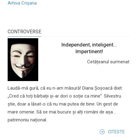
Arhiva Crișana
CONTROVERSE
Independent, inteligent...
Impertinent!
Cetățeanul surmenat
Laudă-mă gură, că eu n-am măsură! Diana Șoșoacă dixit:
„Cred că toți bărbații și-ar dori o soție ca mine”. Silvestru
știe, doar a lăsat-o că nu mai putea de bine. Un gest de
mare omenie. Să se mai bucure și alți români de așa...
patrimoniu național.
CITESTE