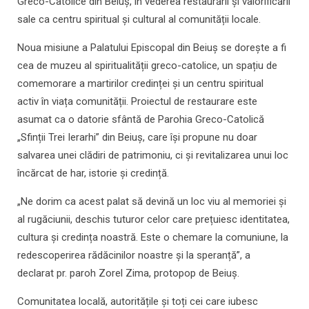
Greco-Catolice din Beiuș, în vederea restaurării și valorificării
sale ca centru spiritual și cultural al comunității locale.
Noua misiune a Palatului Episcopal din Beiuș se dorește a fi
cea de muzeu al spiritualității greco-catolice, un spațiu de
comemorare a martirilor credinței și un centru spiritual
activ în viața comunității. Proiectul de restaurare este
asumat ca o datorie sfântă de Parohia Greco-Catolică
„Sfinții Trei Ierarhi” din Beiuș, care își propune nu doar
salvarea unei clădiri de patrimoniu, ci și revitalizarea unui loc
încărcat de har, istorie și credință.
„Ne dorim ca acest palat să devină un loc viu al memoriei și
al rugăciunii, deschis tuturor celor care prețuiesc identitatea,
cultura și credința noastră. Este o chemare la comuniune, la
redescoperirea rădăcinilor noastre și la speranță”, a
declarat pr. paroh Zorel Zima, protopop de Beiuș.
Comunitatea locală, autoritățile și toți cei care iubesc