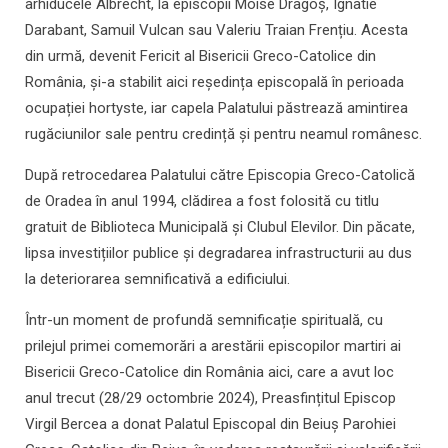
arhiducele Albrecht, la episcopii Moise Dragoș, Ignatie
Darabant, Samuil Vulcan sau Valeriu Traian Frențiu. Acesta
din urmă, devenit Fericit al Bisericii Greco-Catolice din
România, și-a stabilit aici reședința episcopală în perioada
ocupației hortyste, iar capela Palatului păstrează amintirea
rugăciunilor sale pentru credință și pentru neamul românesc.
După retrocedarea Palatului către Episcopia Greco-Catolică
de Oradea în anul 1994, clădirea a fost folosită cu titlu
gratuit de Biblioteca Municipală și Clubul Elevilor. Din păcate,
lipsa investițiilor publice și degradarea infrastructurii au dus
la deteriorarea semnificativă a edificiului.
Într-un moment de profundă semnificație spirituală, cu
prilejul primei comemorări a arestării episcopilor martiri ai
Bisericii Greco-Catolice din România aici, care a avut loc
anul trecut (28/29 octombrie 2024), Preasfințitul Episcop
Virgil Bercea a donat Palatul Episcopal din Beiuș Parohiei