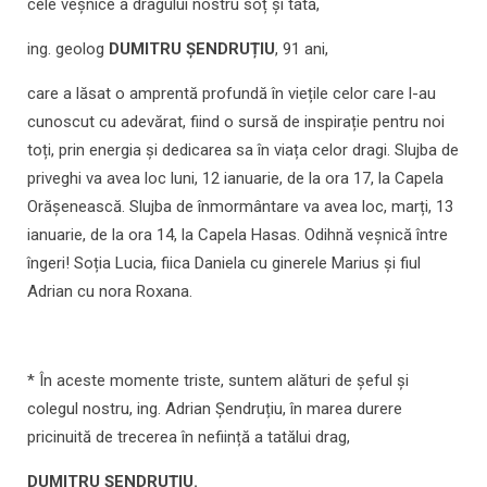
cele veșnice a dragului nostru soț și tată,
ing. geolog
DUMITRU ȘENDRUȚIU
, 91 ani,
care a lăsat o amprentă profundă în viețile celor care l-au
cunoscut cu adevărat, fiind o sursă de inspirație pentru noi
toți, prin energia și dedicarea sa în viața celor dragi. Slujba de
priveghi va avea loc luni, 12 ianuarie, de la ora 17, la Capela
Orășenească. Slujba de înmormântare va avea loc, marți, 13
ianuarie, de la ora 14, la Capela Hasas. Odihnă veșnică între
îngeri! Soția Lucia, fiica Daniela cu ginerele Marius și fiul
Adrian cu nora Roxana.
* În aceste momente triste, suntem alături de șeful și
colegul nostru, ing. Adrian Șendruțiu, în marea durere
pricinuită de trecerea în neființă a tatălui drag,
DUMITRU ȘENDRUȚIU.