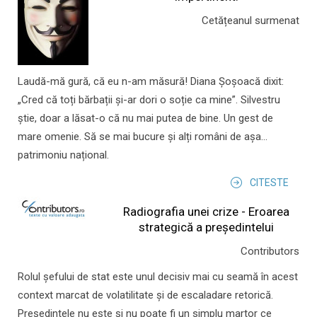
Cetățeanul surmenat
Laudă-mă gură, că eu n-am măsură! Diana Șoșoacă dixit:
„Cred că toți bărbații și-ar dori o soție ca mine”. Silvestru
știe, doar a lăsat-o că nu mai putea de bine. Un gest de
mare omenie. Să se mai bucure și alți români de așa...
patrimoniu național.
CITESTE
Radiografia unei crize - Eroarea
strategică a președintelui
Contributors
Rolul şefului de stat este unul decisiv mai cu seamă în acest
context marcat de volatilitate şi de escaladare retorică.
Preşedintele nu este şi nu poate fi un simplu martor ce