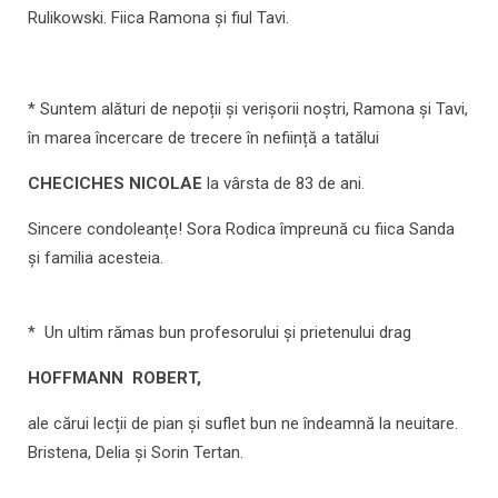
Rulikowski. Fiica Ramona și fiul Tavi.
* Suntem alături de nepoții și verișorii noștri, Ramona și Tavi,
în marea încercare de trecere în neființă a tatălui
CHECICHES NICOLAE
la vârsta de 83 de ani.
Sincere condoleanțe! Sora Rodica împreună cu fiica Sanda
și familia acesteia.
* Un ultim rămas bun profesorului și prietenului drag
HOFFMANN ROBERT,
ale cărui lecții de pian și suflet bun ne îndeamnă la neuitare.
Bristena, Delia și Sorin Tertan.