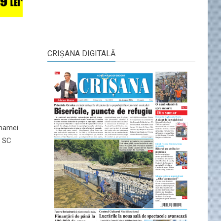
CRIŞANA DIGITALĂ
 mamei
l SC