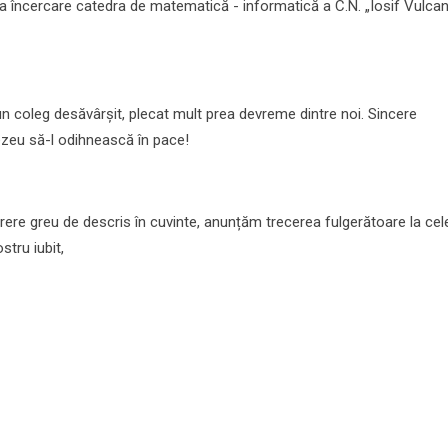
 încercare catedra de matematică - informatică a C.N. „Iosif Vulcan
un coleg desăvârșit, plecat mult prea devreme dintre noi. Sincere
zeu să-l odihnească în pace!
urere greu de descris în cuvinte, anunțăm trecerea fulgerătoare la cel
stru iubit,