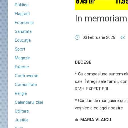
Politica
Flagrant
In memoriam 
Economie
Sanatate
03 Februarie 2026
Educaţie
Sport
Magazin
DECESE
Externe
* Cu compasiune suntem alăt
Controverse
sale. Întregii sale familii, 
Comunitate
R.V.H. EXPERT SRL.
Religie
* Gânduri de mângâiere și ali
Calendarul zilei
veșnice a colegei noastre
Utilitare
dr.
MARIA VLAICU.
Justitie