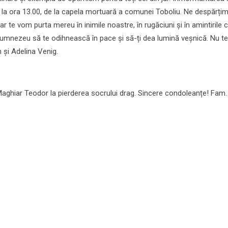
6, la ora 13.00, de la capela mortuară a comunei Toboliu. Ne despărți
ar te vom purta mereu în inimile noastre, în rugăciuni și în amintirile 
Dumnezeu să te odihnească în pace și să-ți dea lumină veșnică. Nu t
n și Adelina Venig.
Maghiar Teodor la pierderea socrului drag. Sincere condoleanțe! Fam. 