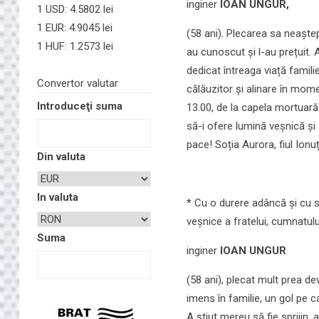
inginer
IOAN UNGUR,
1 USD: 4.5802 lei
1 EUR: 4.9045 lei
(58 ani). Plecarea sa neaștep
1 HUF: 1.2573 lei
au cunoscut și l-au prețuit. 
dedicat întreaga viață familiei
Convertor valutar
călăuzitor și alinare în mome
Introduceţi suma
13.00, de la capela mortuar
să-i ofere lumină veșnică și
pace! Soția Aurora, fiul Ionu
Din valuta
In valuta
* Cu o durere adâncă și cu s
veșnice a fratelui, cumnatului
Suma
inginer
IOAN UNGUR
(58 ani), plecat mult prea de
imens în familie, un gol pe ca
A știut mereu să fie sprijin,