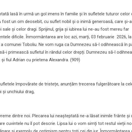
tată lasă în urmă un gol imens în familie și în sufletele tuturor celor 
A fost un om deosebit, cu suflet nobil și o inimă generoasă, care și-a
 sale și celor dragi. Sprijinul, grija și iubirea lui ne-au fost mereu far
ntele dificile. Înmormântarea are loc azi, marți, 03 februarie 2026, la
ă a comunei Toboliu. Ne vom ruga ca Dumnezeu să-l odihnească în p
 să-i primească sufletul în rândul celor drepți. Dumnezeu să-l odihne
ț și fiul Adrian cu prietena Alexandra. (909)
ufletele împovărate de tristețe, anunțăm trecerea fulgerătoare la cel
 și unchiului drag,
vreme dintre noi. Plecarea lui neașteptată ne-a lăsat inimile frânte și 
re cuvintele nu îl pot descrie. Lipsa lui o vom simți tot restul vieții no
 alinare și exemplu de optimism pentru toți cei din jur. Înmormântarea 