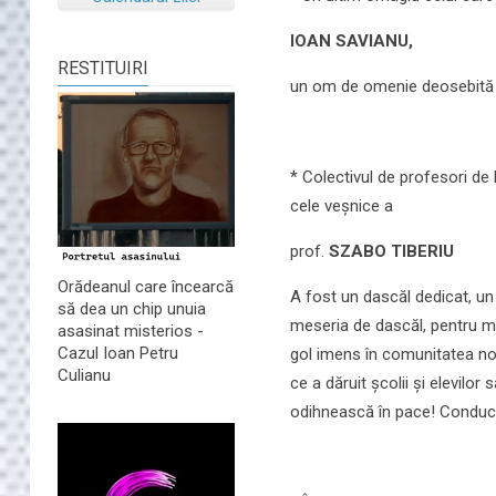
IOAN SAVIANU,
RESTITUIRI
un om de omenie deosebită ș
* Colectivul de profesori de 
cele veșnice a
prof.
SZABO TIBERIU
Orădeanul care încearcă
A fost un dascăl dedicat, un
să dea un chip unuia
meseria de dascăl, pentru mat
asasinat misterios -
Cazul Ioan Petru
gol imens în comunitatea noa
Culianu
ce a dăruit școlii și elevilo
odihnească în pace! Conducer