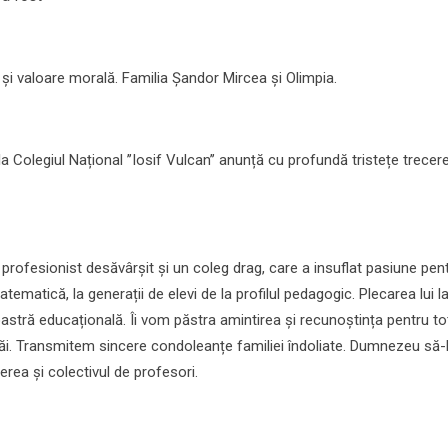
i valoare morală. Familia Șandor Mircea și Olimpia.
la Colegiul Național ’’Iosif Vulcan’’ anunță cu profundă tristețe trecer
 profesionist desăvârșit și un coleg drag, care a insuflat pasiune pen
ematică, la generații de elevi de la profilul pedagogic. Plecarea lui l
stră educațională. Îi vom păstra amintirea și recunoștința pentru t
r săi. Transmitem sincere condoleanțe familiei îndoliate. Dumnezeu să-
ea și colectivul de profesori.