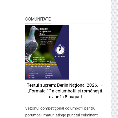
COMUNITATE
Testul suprem: Berlin Național 2026, -
„Formula 1” a columbofiliei româneşti
revine în 8 august
Sezonul competițional columbofil pentru
porumbeii maturi atinge punctul culminant.