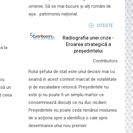
omenie. Să se mai bucure și alți români de
așa... patrimoniu național.
CITESTE
Radiografia unei crize -
Eroarea strategică a
ea la
președintelui
Contributors
Rolul şefului de stat este unul decisiv mai cu
seamă în acest context marcat de volatilitate
tru
şi de escaladare retorică. Preşedintele nu
asă un
este şi nu poate fi un simplu martor ce
ot ceea
consemnează discuţii ce nu duc nicăieri.
l
Preşedintele nu poate ceda nimănui misiunea
de a acţiona spre a identifica o cale spre
desemnarea unui nou premier.