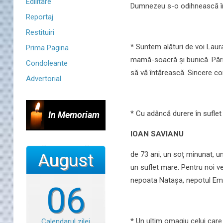
Edilitare
Dumnezeu s-o odihnească în 
Reportaj
Restituiri
* Suntem alături de voi Laura
Prima Pagina
mamă-soacră și bunică. Pări
Condoleante
să vă întărească. Sincere c
Advertorial
* Cu adâncă durere în suflet
In Memoriam
IOAN SAVIANU
de 73 ani, un soț minunat, un
August
un suflet mare. Pentru noi vei 
nepoata Natașa, nepotul Em
06
* Un ultim omagiu celui care
Calendarul zilei