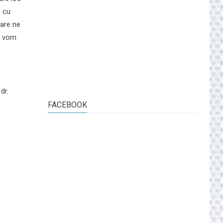
m cu
care ne
e vom
dr.
FACEBOOK