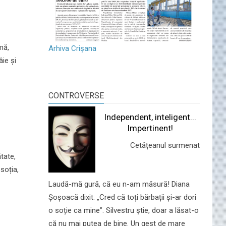
mă,
Arhiva Crișana
ie și
CONTROVERSE
Independent, inteligent...
Impertinent!
Cetățeanul surmenat
tate,
 soția,
Laudă-mă gură, că eu n-am măsură! Diana
Șoșoacă dixit: „Cred că toți bărbații și-ar dori
o soție ca mine”. Silvestru știe, doar a lăsat-o
că nu mai putea de bine. Un gest de mare