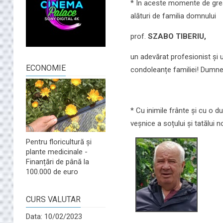
* În aceste momente de grea
alături de familia domnului
prof.
SZABO TIBERIU,
un adevărat profesionist și 
ECONOMIE
condoleanțe familiei! Dumne
* Cu inimile frânte și cu o d
veșnice a soțului și tatălui no
Pentru floricultură și
plante medicinale -
Finanțări de până la
100.000 de euro
CURS VALUTAR
Data: 10/02/2023