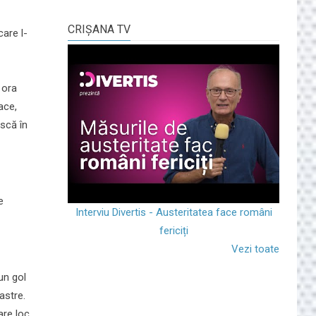
CRIŞANA TV
care l-
 ora
ace,
ască în
e
Interviu Divertis - Austeritatea face români
fericiți
Vezi toate
un gol
astre.
are loc