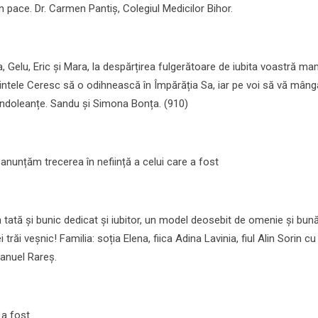
pace. Dr. Carmen Pantiș, Colegiul Medicilor Bihor.
, Gelu, Eric și Mara, la despărțirea fulgerătoare de iubita voastră ma
ntele Ceresc să o odihnească în Împărăția Sa, iar pe voi să vă mângâ
ondoleanțe. Sandu și Simona Bonța. (910)
 anunțăm trecerea în neființă a celui care a fost
 tată și bunic dedicat și iubitor, un model deosebit de omenie și bună
trăi veșnic! Familia: soția Elena, fiica Adina Lavinia, fiul Alin Sorin cu
anuel Rareș.
 a fost