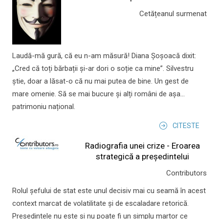
Cetățeanul surmenat
Laudă-mă gură, că eu n-am măsură! Diana Șoșoacă dixit:
„Cred că toți bărbații și-ar dori o soție ca mine”. Silvestru
știe, doar a lăsat-o că nu mai putea de bine. Un gest de
mare omenie. Să se mai bucure și alți români de așa...
patrimoniu național.
CITESTE
Radiografia unei crize - Eroarea
strategică a președintelui
Contributors
Rolul şefului de stat este unul decisiv mai cu seamă în acest
context marcat de volatilitate şi de escaladare retorică.
Preşedintele nu este şi nu poate fi un simplu martor ce