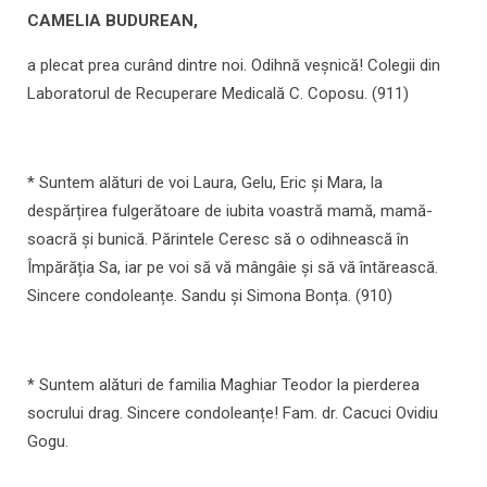
CAMELIA BUDUREAN,
a plecat prea curând dintre noi. Odihnă veșnică! Colegii din
Laboratorul de Recuperare Medicală C. Coposu. (911)
* Suntem alături de voi Laura, Gelu, Eric și Mara, la
despărțirea fulgerătoare de iubita voastră mamă, mamă-
soacră și bunică. Părintele Ceresc să o odihnească în
Împărăția Sa, iar pe voi să vă mângâie și să vă întărească.
Sincere condoleanțe. Sandu și Simona Bonța. (910)
* Suntem alături de familia Maghiar Teodor la pierderea
socrului drag. Sincere condoleanțe! Fam. dr. Cacuci Ovidiu
Gogu.