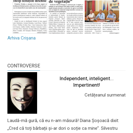
Arhiva Crișana
CONTROVERSE
Independent, inteligent...
Impertinent!
Cetățeanul surmenat
Laudă-mă gură, că eu n-am măsură! Diana Șoșoacă dixit:
„Cred că toți bărbații și-ar dori o soție ca mine”. Silvestru