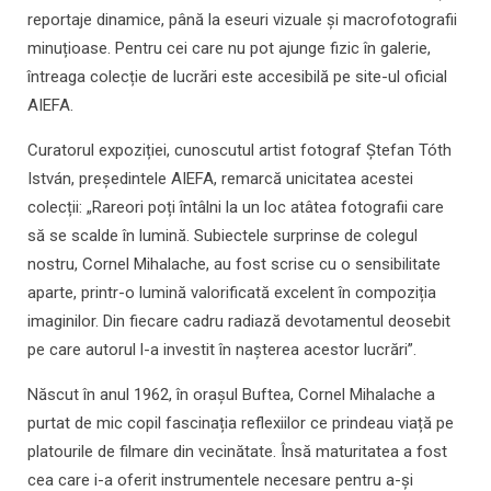
reportaje dinamice, până la eseuri vizuale și macrofotografii
minuțioase. Pentru cei care nu pot ajunge fizic în galerie,
întreaga colecție de lucrări este accesibilă pe site-ul oficial
AIEFA.
Curatorul expoziției, cunoscutul artist fotograf Ștefan Tóth
István, președintele AIEFA, remarcă unicitatea acestei
colecții: „Rareori poți întâlni la un loc atâtea fotografii care
să se scalde în lumină. Subiectele surprinse de colegul
nostru, Cornel Mihalache, au fost scrise cu o sensibilitate
aparte, printr-o lumină valorificată excelent în compoziția
imaginilor. Din fiecare cadru radiază devotamentul deosebit
pe care autorul l-a investit în nașterea acestor lucrări”.
Născut în anul 1962, în orașul Buftea, Cornel Mihalache a
purtat de mic copil fascinația reflexiilor ce prindeau viață pe
platourile de filmare din vecinătate. Însă maturitatea a fost
cea care i-a oferit instrumentele necesare pentru a-și