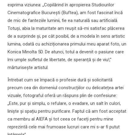
exprima viziunea: „Copilărind în apropierea Studiourilor
Cinematografice București (Buftea), am fost fascinat încă
de mic de fanteziile luminii, fie ea naturală sau artificială.
Totuși, abia la maturitate am reușit să-mi satisfac plăcerea
de a surprinde și, pe cât posibil, de a modela în sens artistic
lumina, odată cu achiziționarea primului meu aparat foto, un
Konica Minolta 5D. De atunci, totul a devenit o pasiune care
îmi umple sufletul de libertate, de speranță și de viu!,”
mărturisește artistul.
Întrebat cum se împacă o profesie dură și solicitantă
precum cea din domeniul construcțiilor cu delicatețea artei
vizuale, fotograful oferă un răspuns plin de confesiune:
„Este, pur și simplu, o refulare, o evadare, un salt în culori,
liniște și spațiu pentru purificare. Faptul că am fost acceptat
ca membru al AIEFA și tot ceea ce faceți pentru mine
reprezintă cele mai frumoase lucruri care mi s-ar fi putut
întâmpla”.