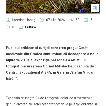
Loredana Ionaş
07 Iulie 2026
59
5
0
Cultura
Publicul orădean și turiștii care trec pragul Cetății
medievale din Oradea sunt invitați să descopere o nouă
bijuterie vizuală: expoziția personală a artistului
fotograf bucureștean Cornel Mihalache, găzduită de
Centrul Expozițional AIEFA, în Galeria „Ștefan Vilidár
István”.
Expoziția reunește 24 de fotografii color ce traversează
genuri diverse ale artei fotografice: de la peisaje vibrante și