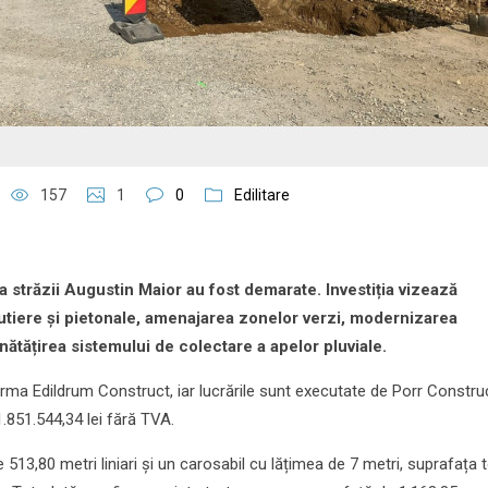
157
1
0
Edilitare
 străzii Augustin Maior au fost demarate. Investiția vizează
rutiere și pietonale, amenajarea zonelor verzi, modernizarea
nătățirea sistemului de colectare a apelor pluviale.
firma Edildrum Construct, iar lucrările sunt executate de Porr Constru
1.851.544,34 lei fără TVA.
513,80 metri liniari și un carosabil cu lățimea de 7 metri, suprafața t