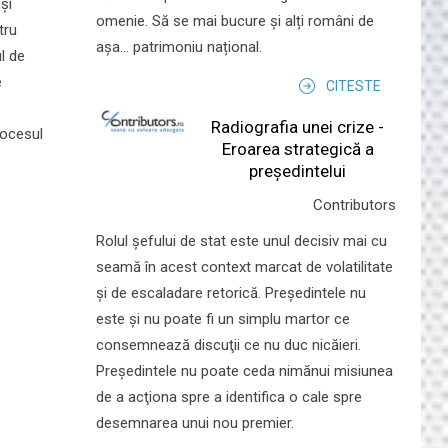
și
omenie. Să se mai bucure și alți români de
tru
așa... patrimoniu național.
l de
e
CITESTE
Radiografia unei crize -
rocesul
Eroarea strategică a
președintelui
Contributors
Rolul şefului de stat este unul decisiv mai cu
seamă în acest context marcat de volatilitate
şi de escaladare retorică. Preşedintele nu
este şi nu poate fi un simplu martor ce
consemnează discuţii ce nu duc nicăieri.
Preşedintele nu poate ceda nimănui misiunea
de a acţiona spre a identifica o cale spre
desemnarea unui nou premier.