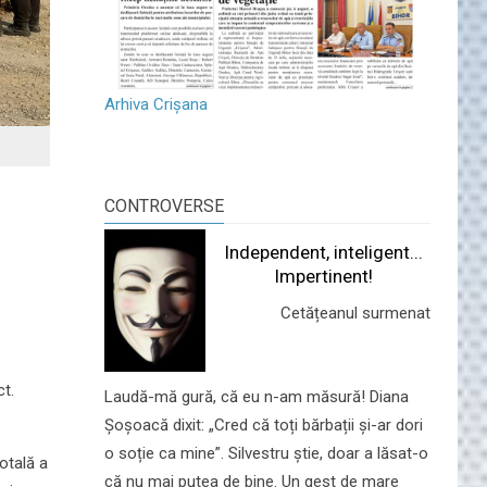
Arhiva Crișana
CONTROVERSE
Independent, inteligent...
Impertinent!
Cetățeanul surmenat
ct.
Laudă-mă gură, că eu n-am măsură! Diana
Șoșoacă dixit: „Cred că toți bărbații și-ar dori
o soție ca mine”. Silvestru știe, doar a lăsat-o
otală a
că nu mai putea de bine. Un gest de mare