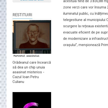
acestuia fiind de 3.830,88 m
zone verzi care vor însuma 2.
iluminatul public, cu înălțim
RESTITUIRI
telegestiune al municipiului 
scurgere la rețeaua existentă
evacuate eficient de pe supr
de modernizare a infrastructu
orașului”, menşionează Prim
Orădeanul care încearcă
să dea un chip unuia
asasinat misterios -
Cazul Ioan Petru
Culianu