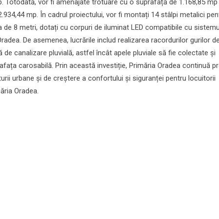
p. Totodată, vor fi amenajate trotuare cu o suprafață de 1.168,85 mp 
934,44 mp. În cadrul proiectului, vor fi montați 14 stâlpi metalici pen
ea de 8 metri, dotați cu corpuri de iluminat LED compatibile cu sistemu
Oradea. De asemenea, lucrările includ realizarea racordurilor gurilor d
 de canalizare pluvială, astfel încât apele pluviale să fie colectate și
afața carosabilă. Prin această investiție, Primăria Oradea continuă p
rii urbane și de creștere a confortului și siguranței pentru locuitorii
ăria Oradea.