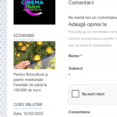
Comentarii
Nu există nici un comentariu
Adaugă opinia ta
Poţi adăuga un comentariu comp
ECONOMIE
Decizia de publicare a opiniilor 
dvs. va revine în exclusivitate.
Nume
*
Subiect
Pentru floricultură și
*
plante medicinale -
Finanțări de până la
100.000 de euro
CURS VALUTAR
Comentariu
Data: 10/02/2023