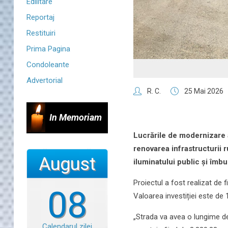
Edilitare
Reportaj
Restituiri
Prima Pagina
Condoleante
Advertorial
R. C.
25 Mai 2026
In Memoriam
Lucrările de modernizare a
renovarea infrastructurii 
August
iluminatului public și îmbu
Proiectul a fost realizat de 
08
Valoarea investiției este de 
„Strada va avea o lungime de 
Calendarul zilei