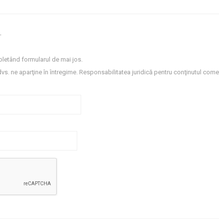
.
letând formularul de mai jos.
dvs. ne aparţine în întregime. Responsabilitatea juridică pentru conţinutul comen