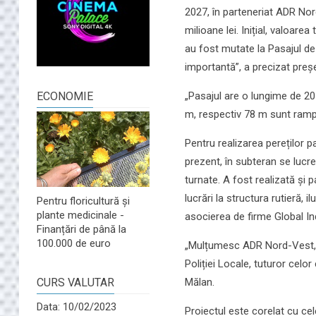
2027, în parteneriat ADR Nor
milioane lei. Inițial, valoare
au fost mutate la Pasajul de
importantă”, a precizat preşe
„Pasajul are o lungime de 207
ECONOMIE
m, respectiv 78 m sunt rampe
Pentru realizarea pereților pa
prezent, în subteran se lucre
turnate. A fost realizată și p
lucrări la structura rutieră, 
Pentru floricultură și
plante medicinale -
asocierea de firme Global Ind
Finanțări de până la
100.000 de euro
„Mulțumesc ADR Nord-Vest, Pr
Poliției Locale, tuturor celo
Mălan.
CURS VALUTAR
Data: 10/02/2023
Proiectul este corelat cu cele