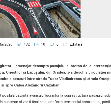
Mai 2026
432
10
0
Edilitare
l giratoriu amenajat deasupra pasajului subteran de la intersecți
u, Oneștilor și Lăpușului, din Oradea, s-a deschis circulației ma
n ambele sensuri între strada Tudor Vladimirescu și strada Onești
 și spre Calea Alexandru Cazaban.
t posibilă datorită avansului lucrărilor la suprastructura pasajului sub
 în subteran și vor fi finalizate, conform termenului contractual, până