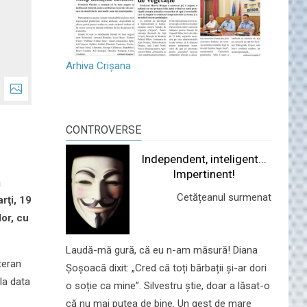
Arhiva Crișana
CONTROVERSE
Independent, inteligent...
Impertinent!
a
Cetățeanul surmenat
rţi, 19
lor, cu
Laudă-mă gură, că eu n-am măsură! Diana
teran
Șoșoacă dixit: „Cred că toți bărbații și-ar dori
 la data
o soție ca mine”. Silvestru știe, doar a lăsat-o
că nu mai putea de bine. Un gest de mare