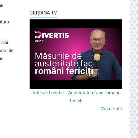
ub
CRIŞANA TV
ătura
răzii
umurile
în
Interviu Divertis - Austeritatea face români
fericiți
Vezi toate