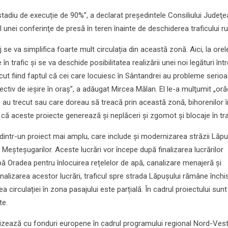
stadiu de execuție de 90%”, a declarat preşedintele Consiliului Judeţ
 unei conferinţe de presă în teren înainte de deschiderea traficului rut
j se va simplifica foarte mult circulația din această zonă. Aici, la orel
n trafic și se va deschide posibilitatea realizării unei noi legături într
ut fiind faptul că cei care locuiesc în Sântandrei au probleme serioa
pectiv de ieșire în oraș”, a adăugat Mircea Mălan. El le-a mulţumit „oră
e au trecut sau care doreau să treacă prin această zonă, bihorenilor î
 că aceste proiecte generează și neplăceri și zgomot și blocaje în tra
dintr-un proiect mai amplu, care include și modernizarea străzii Lăpu
 Meșteșugarilor. Aceste lucrări vor începe după finalizarea lucrărilor
 Oradea pentru înlocuirea rețelelor de apă, canalizare menajeră și
finalizarea acestor lucrări, traficul spre strada Lăpușului rămâne închis
 circulației în zona pasajului este parțială. În cadrul proiectului sunt
te.
lizează cu fonduri europene în cadrul programului regional Nord-Ves