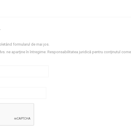
.
letând formularul de mai jos.
dvs. ne aparţine în întregime. Responsabilitatea juridică pentru conţinutul comen