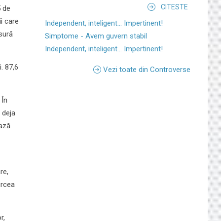
CITESTE
5 de
ii care
Independent, inteligent... Impertinent!
sură
Simptome - Avem guvern stabil
Independent, inteligent... Impertinent!
. 87,6
Vezi toate din Controverse
 În
 deja
ează
re,
ircea
r,