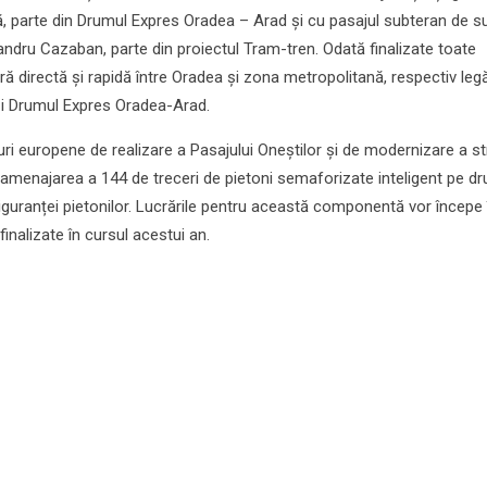
ă, parte din Drumul Expres Oradea – Arad și cu pasajul subteran de s
andru Cazaban, parte din proiectul Tram-tren. Odată finalizate toate
ră directă și rapidă între Oradea și zona metropolitană, respectiv leg
și Drumul Expres Oradea-Arad.
uri europene de realizare a Pasajului Oneștilor și de modernizare a st
 amenajarea a 144 de treceri de pietoni semaforizate inteligent pe dr
iguranței pietonilor. Lucrările pentru această componentă vor începe 
finalizate în cursul acestui an.