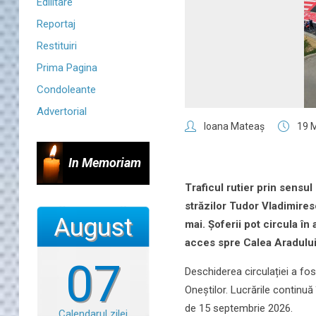
Edilitare
Reportaj
Restituiri
Prima Pagina
Condoleante
Advertorial
Ioana Mateaş
19 
In Memoriam
Traficul rutier prin sensu
străzilor Tudor Vladimiresc
August
mai. Șoferii pot circula î
acces spre Calea Aradului
07
Deschiderea circulației a fos
Oneștilor. Lucrările continuă
de 15 septembrie 2026.
Calendarul zilei