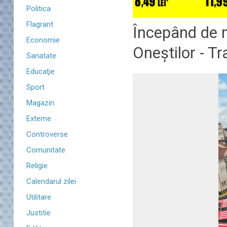
Politica
Flagrant
Începând de m
Economie
Oneștilor - Tr
Sanatate
Educaţie
Sport
Magazin
Externe
Controverse
Comunitate
Religie
Calendarul zilei
Utilitare
Justitie