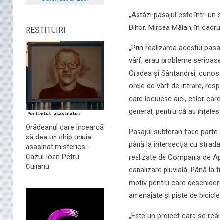
„Astăzi pasajul este într-un 
Bihor, Mircea Mălan, în cadrul
RESTITUIRI
„Prin realizarea acestui pasa
vârf, erau probleme serioase î
Oradea și Sântandrei, cunosc
orele de vârf de intrare, res
care locuiesc aici, celor car
general, pentru că au înțeles
Orădeanul care încearcă
Pasajul subteran face parte 
să dea un chip unuia
până la intersecția cu strada
asasinat misterios -
Cazul Ioan Petru
realizate de Compania de Apă
Culianu
canalizare pluvială. Până la 
motiv pentru care deschiderea
amenajate și piste de bicicle
„Este un proiect care se rea