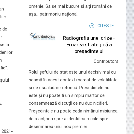
omenie. Să se mai bucure și alți români de
ean
așa... patrimoniu național.
ier.
CITESTE
e de
e
Radiografia unei crize -
Eroarea strategică a
se la
președintelui
denilor
n
Contributors
fic”.
Rolul şefului de stat este unul decisiv mai cu
seamă în acest context marcat de volatilitate
șului
şi de escaladare retorică. Preşedintele nu
este şi nu poate fi un simplu martor ce
consemnează discuţii ce nu duc nicăieri.
,
Preşedintele nu poate ceda nimănui misiunea
de a acţiona spre a identifica o cale spre
desemnarea unui nou premier.
t 2021-