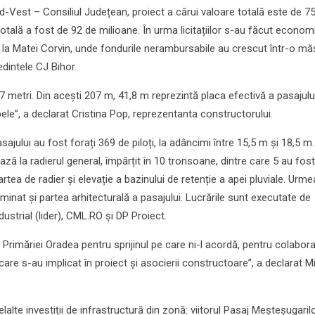
d-Vest – Consiliul Județean, proiect a cărui valoare totală este de 7
a totală a fost de 92 de milioane. În urma licitațiilor s-au făcut econom
 la Matei Corvin, unde fondurile nerambursabile au crescut într-o mă
dintele CJ Bihor.
 metri. Din acești 207 m, 41,8 m reprezintă placa efectivă a pasajului
le”, a declarat Cristina Pop, reprezentanta constructorului.
sajului au fost forați 369 de piloți, la adâncimi între 15,5 m și 18,5 m.
ază la radierul general, împărțit în 10 tronsoane, dintre care 5 au fost
artea de radier și elevație a bazinului de retenție a apei pluviale. Urm
iluminat și partea arhitecturală a pasajului. Lucrările sunt executate de
ustrial (lider), CML.RO și DP Proiect.
imăriei Oradea pentru sprijinul pe care ni-l acordă, pentru colabora
r care s-au implicat în proiect și asocierii constructoare”, a declarat M
lalte investiții de infrastructură din zonă: viitorul Pasaj Meșteșugarilo