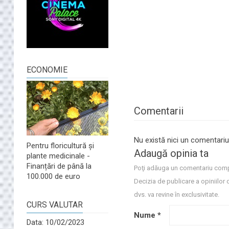
ECONOMIE
Comentarii
Nu există nici un comentariu
Pentru floricultură și
Adaugă opinia ta
plante medicinale -
Finanțări de până la
Poţi adăuga un comentariu comp
100.000 de euro
Decizia de publicare a opiniilor 
dvs. va revine în exclusivitate.
CURS VALUTAR
Nume
*
Data: 10/02/2023