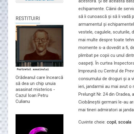
acestora. Şi de această dată,
echipamente. Câinii de servic
să îi cunoască şi să îi vadă 
RESTITUIRI
armamentul şi echipamentele
vestele, cagulele, scuturile,
mai multe despre toate tehnic
momente s-a dovedit a fi, de
plimbat pe copii cu unul dintr
oaspeţi. În curtea Inspector
împreună cu Centrul de Preven
Orădeanul care încearcă
consumului de droguri și a vio
să dea un chip unuia
ieri, jandarmii au mai avut o 
asasinat misterios -
Prelungit Nr. 24 din Oradea, a
Cazul Ioan Petru
Culianu
Ciobăneştii germani le-au ară
mai tineri admiratori ai janda
Cuvinte cheie:
copil
,
scoala