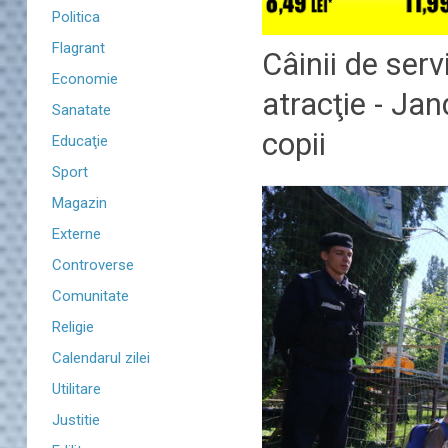
Politica
Flagrant
Câinii de serv
Economie
atracţie - Jan
Sanatate
copii
Educaţie
Sport
Magazin
Externe
Controverse
Comunitate
Religie
Calendarul zilei
Utilitare
Justitie