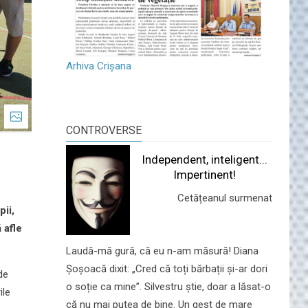
Arhiva Crișana
CONTROVERSE
Independent, inteligent...
Impertinent!
Cetățeanul surmenat
pii,
 afle
Laudă-mă gură, că eu n-am măsură! Diana
Șoșoacă dixit: „Cred că toți bărbații și-ar dori
de
o soție ca mine”. Silvestru știe, doar a lăsat-o
ile
că nu mai putea de bine. Un gest de mare