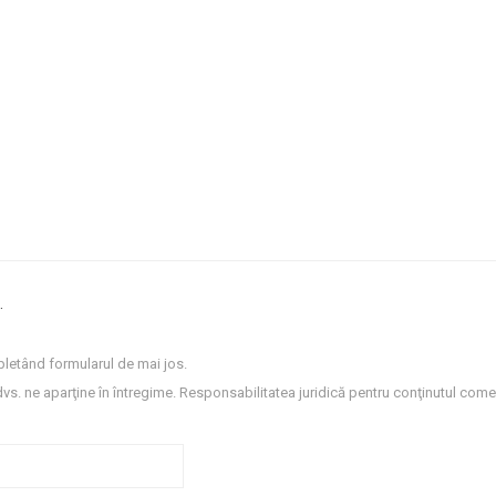
.
letând formularul de mai jos.
dvs. ne aparţine în întregime. Responsabilitatea juridică pentru conţinutul comen