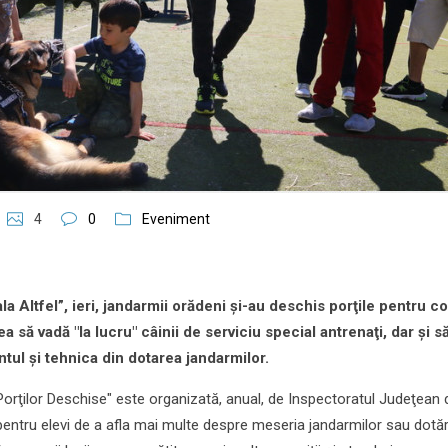
4
0
Eveniment
a Altfel”, ieri, jandarmii orădeni şi-au deschis porţile pentru co
a să vadă "la lucru" câinii de serviciu special antrenaţi, dar şi să
ul şi tehnica din dotarea jandarmilor.
 Porţilor Deschise" este organizată, anual, de Inspectoratul Judeţean 
 pentru elevi de a afla mai multe despre meseria jandarmilor sau dotăr