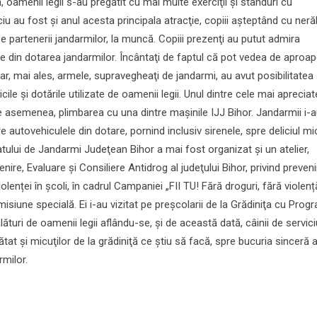
 oamenii legii s-au pregătit cu mai multe exerciţii şi standuri cu
iu au fost şi anul acesta principala atracţie, copiii aşteptând cu ner
pe partenerii jandarmilor, la muncă. Copiii prezenţi au putut admira
 din dotarea jandarmilor. Încântaţi de faptul că pot vedea de aproa
 dar, mai ales, armele, supravegheaţi de jandarmi, au avut posibilitatea 
ile şi dotările utilizate de oamenii legii. Unul dintre cele mai apreciat
 asemenea, plimbarea cu una dintre maşinile IJJ Bihor. Jandarmii i-
e autovehiculele din dotare, pornind inclusiv sirenele, spre deliciul mic
atului de Jandarmi Judeţean Bihor a mai fost organizat și un atelier,
ire, Evaluare şi Consiliere Antidrog al judeţului Bihor, privind preven
lenței în școli, în cadrul Campaniei „FII TU! Fără droguri, fără violenț
misiune specială. Ei i-au vizitat pe preşcolarii de la Grădiniţa cu Prog
lături de oamenii legii aflându-se, şi de această dată, câinii de servici
tat şi micuţilor de la grădiniţă ce ştiu să facă, spre bucuria sinceră 
rmilor.