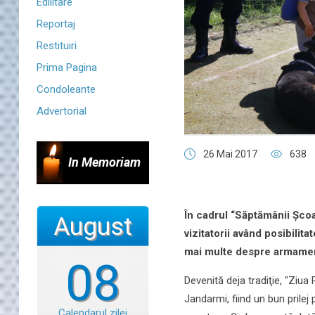
Edilitare
Reportaj
Restituiri
Prima Pagina
Condoleante
Advertorial
26 Mai 2017
638
In Memoriam
În cadrul “Săptămânii Şcoal
August
vizitatorii
având posibilitate
mai multe despre armament
08
Devenită deja tradiţie, "Ziua
Jandarmi, fiind un bun prilej
Calendarul zilei