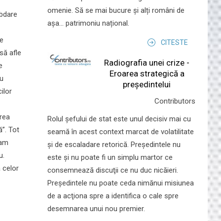
omenie. Să se mai bucure și alți români de
ăbdare
așa... patrimoniu național.
pe
CITESTE
să afle
Radiografia unei crize -
e
Eroarea strategică a
au
președintelui
ilor
Contributors
irea
Rolul şefului de stat este unul decisiv mai cu
ă”. Tot
seamă în acest context marcat de volatilitate
ram
şi de escaladare retorică. Preşedintele nu
u.
este şi nu poate fi un simplu martor ce
a celor
consemnează discuţii ce nu duc nicăieri.
Preşedintele nu poate ceda nimănui misiunea
de a acţiona spre a identifica o cale spre
desemnarea unui nou premier.