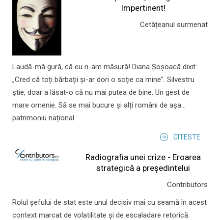
Impertinent!
Cetățeanul surmenat
Laudă-mă gură, că eu n-am măsură! Diana Șoșoacă dixit:
„Cred că toți bărbații și-ar dori o soție ca mine”. Silvestru
știe, doar a lăsat-o că nu mai putea de bine. Un gest de
mare omenie. Să se mai bucure și alți români de așa...
patrimoniu național.
CITESTE
Radiografia unei crize - Eroarea
strategică a președintelui
Contributors
Rolul şefului de stat este unul decisiv mai cu seamă în acest
context marcat de volatilitate şi de escaladare retorică.