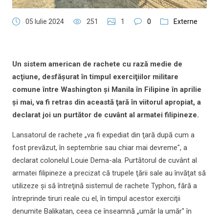
05 Iulie 2024
251
1
0
Externe
Un sistem american de rachete cu rază medie de
acţiune, desfăşurat în timpul exerciţiilor militare
comune între Washington şi Manila în Filipine în aprilie
şi mai, va fi retras din această ţară în viitorul apropiat, a
declarat joi un purtător de cuvânt al armatei filipineze.
Lansatorul de rachete „va fi expediat din ţară după cum a
fost prevăzut, în septembrie sau chiar mai devreme", a
declarat colonelul Louie Dema-ala. Purtătorul de cuvânt al
armatei filipineze a precizat că trupele ţării sale au învăţat să
utilizeze şi să întreţină sistemul de rachete Typhon, fără a
întreprinde tiruri reale cu el, în timpul acestor exerciţii
denumite Balikatan, ceea ce înseamnă „umăr la umăr" în