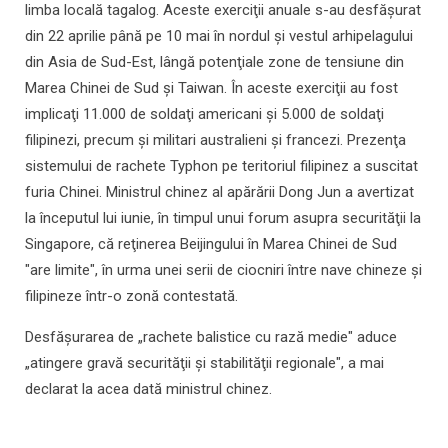
limba locală tagalog. Aceste exerciţii anuale s-au desfăşurat
din 22 aprilie până pe 10 mai în nordul şi vestul arhipelagului
din Asia de Sud-Est, lângă potenţiale zone de tensiune din
Marea Chinei de Sud şi Taiwan. În aceste exerciţii au fost
implicaţi 11.000 de soldaţi americani şi 5.000 de soldaţi
filipinezi, precum şi militari australieni şi francezi. Prezenţa
sistemului de rachete Typhon pe teritoriul filipinez a suscitat
furia Chinei. Ministrul chinez al apărării Dong Jun a avertizat
la începutul lui iunie, în timpul unui forum asupra securităţii la
Singapore, că reţinerea Beijingului în Marea Chinei de Sud
"are limite", în urma unei serii de ciocniri între nave chineze şi
filipineze într-o zonă contestată.
Desfăşurarea de „rachete balistice cu rază medie" aduce
„atingere gravă securităţii şi stabilităţii regionale", a mai
declarat la acea dată ministrul chinez.