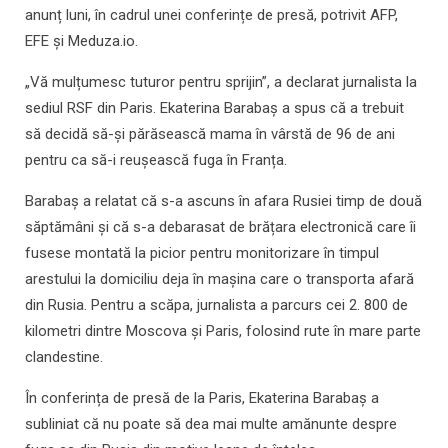
anunț luni, în cadrul unei conferințe de presă, potrivit AFP,
EFE și Meduza.io.
„Vă mulțumesc tuturor pentru sprijin”, a declarat jurnalista la
sediul RSF din Paris. Ekaterina Barabaș a spus că a trebuit
să decidă să-și părăsească mama în vârstă de 96 de ani
pentru ca să-i reușească fuga în Franța.
Barabaș a relatat că s-a ascuns în afara Rusiei timp de două
săptămâni și că s-a debarasat de brățara electronică care îi
fusese montată la picior pentru monitorizare în timpul
arestului la domiciliu deja în mașina care o transporta afară
din Rusia. Pentru a scăpa, jurnalista a parcurs cei 2. 800 de
kilometri dintre Moscova și Paris, folosind rute în mare parte
clandestine.
În conferința de presă de la Paris, Ekaterina Barabaș a
subliniat că nu poate să dea mai multe amănunte despre