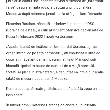
judiciar în cadrul unei anchete privind difuzarea de „informații
false” despre armata rusă, la decizia unui tribunal din
Moscova după reținerea jurnalistei la sfârșitul lunii februarie.
Ekaterina Barabaș, născută la Harkov în perioada URSS
(Ucraina de astăzi), a criticat virulent ofensiva declanșată de
Rusia în februarie 2022 împotriva Ucrainei.
„Așadar, bandă de ticăloși, ați bombardat Ucraina, ați ras
orașe întregi de pe fața pământului, ați împușcat o sută de
copii, ați măcelărit oameni pașnici, ați ținut Mariupol sub
blocadă, lipsind milioane de oameni de o viață normală,
forțați să plece în străinătate”, a denunțat ea într-o publicație
citată de media independentă Meduza.
Pentru aceste afirmații și altele, ea riscă până la zece ani de
închisoare.
În ultimul timp, Ekaterina Barabaș colabora cu publicația