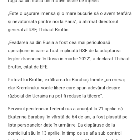
fuga sa din Rusia din motive lesne de înțeles.
„Este o ușurare imensă și o mare bucurie să o avem teafără
și nevătămată printre noi la Paris”, a afirmat directorul
general al RSF, Thibaut Bruttin.
„Evadarea sa din Rusia a fost cea mai periculoasă
operațiune în care a fost implicată RSF de la adoptarea
legilor draconice în Rusia în martie 2022”, a declarat Thibaut
Bruttin, citat de EFE.
Potrivit lui Bruttin, exfiltrarea lui Barabaș trimite „un mesaj
clar Kremlinului: vocile libere care spun adevărul despre
războiul din Ucraina nu pot fi reduse la tăcere”.
Serviciul penitenciar federal rus a anunțat la 21 aprilie că
Ekaterina Barabaș, în vârstă de 64 de ani, a fost plasată pe
lista persoanelor date în urmărire. Ea dispăruse de la
domiciliul său în 13 aprilie, în timp ce se afla sub control