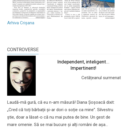
Arhiva Crișana
CONTROVERSE
Independent, inteligent...
Impertinent!
Cetățeanul surmenat
Laudă-mă gură, că eu n-am măsură! Diana Șoșoacă dixit:
„Cred că toți bărbații și-ar dori o soție ca mine”. Silvestru
știe, doar a lăsat-o că nu mai putea de bine. Un gest de
mare omenie. Să se mai bucure și alți români de așa...