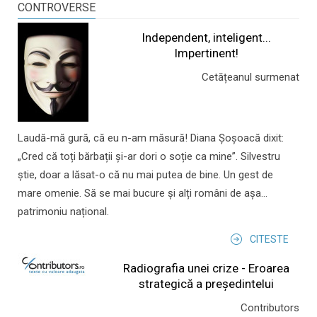
CONTROVERSE
Independent, inteligent...
Impertinent!
Cetățeanul surmenat
Laudă-mă gură, că eu n-am măsură! Diana Șoșoacă dixit:
„Cred că toți bărbații și-ar dori o soție ca mine”. Silvestru
știe, doar a lăsat-o că nu mai putea de bine. Un gest de
mare omenie. Să se mai bucure și alți români de așa...
patrimoniu național.
CITESTE
Radiografia unei crize - Eroarea
strategică a președintelui
Contributors