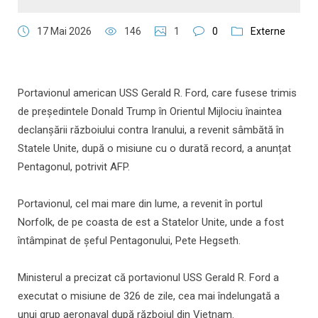
17 Mai 2026
146
1
0
Externe
Portavionul american USS Gerald R. Ford, care fusese trimis
de președintele Donald Trump în Orientul Mijlociu înaintea
declanșării războiului contra Iranului, a revenit sâmbătă în
Statele Unite, după o misiune cu o durată record, a anunțat
Pentagonul, potrivit AFP.
Portavionul, cel mai mare din lume, a revenit în portul
Norfolk, de pe coasta de est a Statelor Unite, unde a fost
întâmpinat de șeful Pentagonului, Pete Hegseth.
Ministerul a precizat că portavionul USS Gerald R. Ford a
executat o misiune de 326 de zile, cea mai îndelungată a
unui grup aeronaval după războiul din Vietnam.