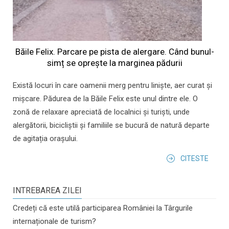
Băile Felix. Parcare pe pista de alergare. Când bunul-
simț se oprește la marginea pădurii
Există locuri în care oamenii merg pentru liniște, aer curat și
mișcare. Pădurea de la Băile Felix este unul dintre ele. O
zonă de relaxare apreciată de localnici și turiști, unde
alergătorii, bicicliștii și familiile se bucură de natură departe
de agitația orașului.
CITESTE
INTREBAREA ZILEI
Credeți că este utilă participarea României la Târgurile
internaționale de turism?