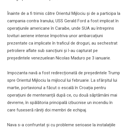
Înainte de a fi trimis către Orientul Mijlociu și de a participa la
campania contra Iranului, USS Gerald Ford a fost implicat în
operațiunile americane în Caraibe, unde SUA au întreprins
lovituri aeriene intense împotriva unor ambarcațiuni
prezentate ca implicate în traficul de droguri, au sechestrat
petroliere aflate sub sancțiuni și l-au capturat pe
președintele venezuelean Nicolas Maduro pe 3 ianuarie.
Impozanta navă a fost redirecționată de președintele Trump
spre Orientul Mijlociu la mijlocul lui februarie. La sfârșitul lui
martie, portavionul a făcut o escală în Croația pentru
operațiuni de mentenanță după ce, cu două săptămâni mai
devreme, în spălătoria principală izbucnise un incendiu în
care fuseseră răniți doi membri de echipaj.
Nava s-a confruntat și cu probleme serioase la instalațiile