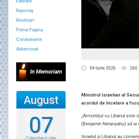
Edilitare
Reportaj
Restituiri
Prima Pagina
Condoleante
Advertorial
04 Iunie 2026
266
In Memoriam
Ministrul israelian al Secu
August
acordul de încetare a focu
07
„Armistițiul cu Libanul este o
(Benjamin Netanyahu) să ia de
Israelul și Libanul au conve
Calendarul zilei