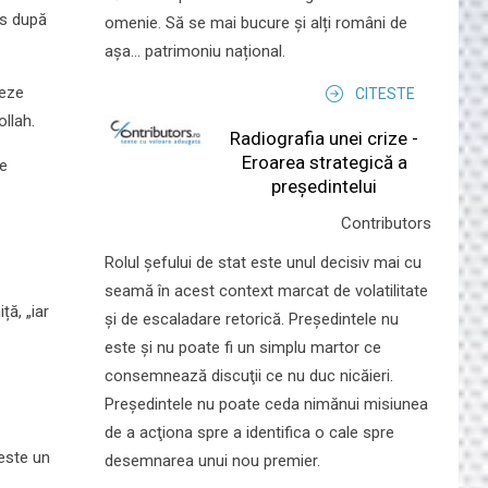
is după
omenie. Să se mai bucure și alți români de
așa... patrimoniu național.
neze
CITESTE
ollah.
Radiografia unei crize -
Eroarea strategică a
te
președintelui
Contributors
Rolul şefului de stat este unul decisiv mai cu
seamă în acest context marcat de volatilitate
ță, „iar
şi de escaladare retorică. Preşedintele nu
este şi nu poate fi un simplu martor ce
consemnează discuţii ce nu duc nicăieri.
Preşedintele nu poate ceda nimănui misiunea
de a acţiona spre a identifica o cale spre
 este un
desemnarea unui nou premier.