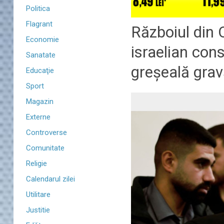
Politica
Flagrant
Războiul din O
Economie
israelian cons
Sanatate
greșeală gra
Educaţie
Sport
Magazin
Externe
Controverse
Comunitate
Religie
Calendarul zilei
Utilitare
Justitie