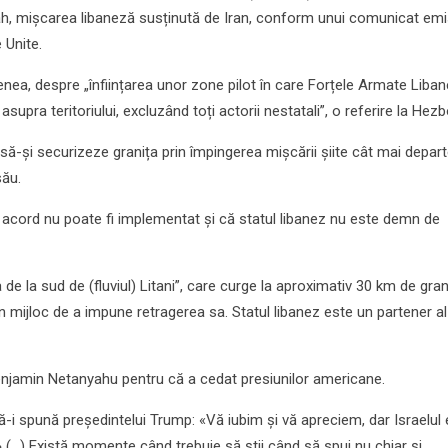
lah, mișcarea libaneză susținută de Iran, conform unui comunicat em
 Unite.
enea, despre „înființarea unor zone pilot în care Forțele Armate Liba
asupra teritoriului, excluzând toți actorii nestatali”, o referire la Hezb
 să-și securizeze granița prin împingerea mișcării șiite cât mai depar
său.
 acord nu poate fi implementat și că statul libanez nu este demn de
de la sud de (fluviul) Litani”, care curge la aproximativ 30 km de grani
n mijloc de a impune retragerea sa. Statul libanez este un partener al
 Benjamin Netanyahu pentru că a cedat presiunilor americane.
 să-i spună președintelui Trump: «Vă iubim și vă apreciem, dar Israelul
(...) Există momente când trebuie să știi când să spui nu chiar și