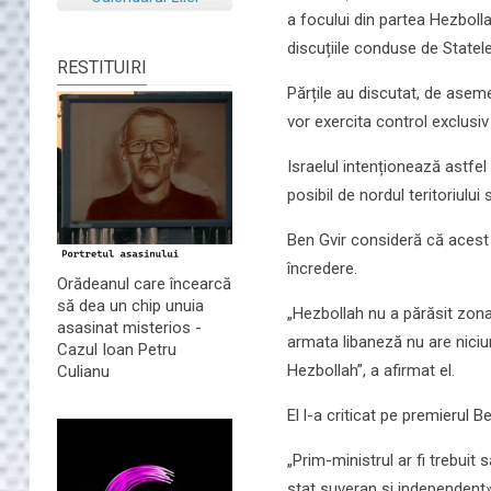
a focului din partea Hezbol
discuțiile conduse de Statele
RESTITUIRI
Părțile au discutat, de asem
vor exercita control exclusiv 
Israelul intenționează astfel
posibil de nordul teritoriului 
Ben Gvir consideră că acest
încredere.
Orădeanul care încearcă
să dea un chip unuia
„Hezbollah nu a părăsit zona 
asasinat misterios -
armata libaneză nu are niciu
Cazul Ioan Petru
Hezbollah”, a afirmat el.
Culianu
El l-a criticat pe premierul
„Prim-ministrul ar fi trebuit
stat suveran și independent» 