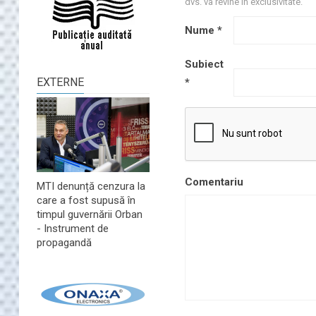
dvs. va revine în exclusivitate.
Nume
*
Subiect
EXTERNE
*
Comentariu
MTI denunță cenzura la
care a fost supusă în
timpul guvernării Orban
- Instrument de
propagandă