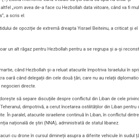
, altfel „vom avea de-a face cu Hezbollah data viitoare, când va fi mu
”, a scris el.
idului de opoziție de extremă dreapta Yisrael Beiteinu, a criticat și el
doar un alt răgaz pentru Hezbollah pentru a se regrupa și a-și reconst
martie, când Hezbollah și-a reluat atacurile împotriva Israelului în spri
tra oară când delegații din cele două țări, care nu au relații diplomatic
 negocieri directe.
orește să separe discuțiile despre conflictul din Liban de cele privin
 Teheranul, dimpotrivă, a cerut încetarea ostilităților din Liban pentru 
. În paralel, atacurile israeliene continuă în Liban, în conflictul dintre
enția națională de știri (NNA), administrată de statul libanez.
curi cu drone în cursul dimineții asupra a diferite vehicule în sudul țăr