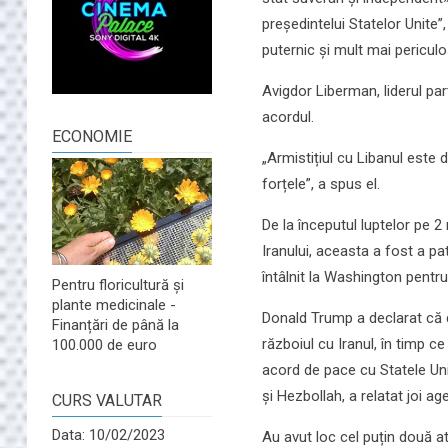
președintelui Statelor Unite”
puternic și mult mai periculos
Avigdor Liberman, liderul part
acordul.
ECONOMIE
„Armistițiul cu Libanul este 
forțele”, a spus el.
De la începutul luptelor pe 2 
Iranului, aceasta a fost a pa
întâlnit la Washington pentru
Pentru floricultură și
plante medicinale -
Donald Trump a declarat că d
Finanțări de până la
războiul cu Iranul, în timp ce
100.000 de euro
acord de pace cu Statele Unite
și Hezbollah, a relatat joi ag
CURS VALUTAR
Data: 10/02/2023
Au avut loc cel puțin două ata