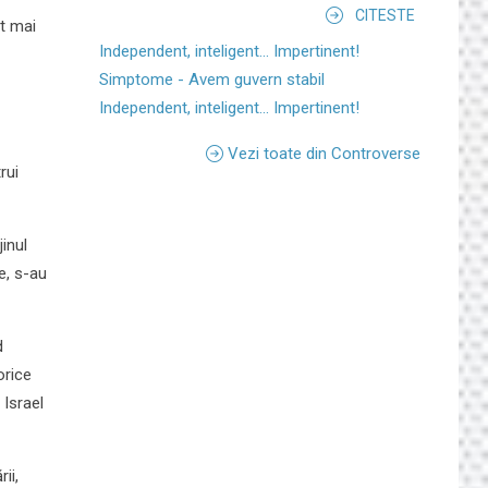
CITESTE
lt mai
Independent, inteligent... Impertinent!
Simptome - Avem guvern stabil
Independent, inteligent... Impertinent!
Vezi toate din Controverse
rui
jinul
e, s-au
d
orice
 Israel
ii,