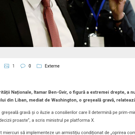
1
0
Externe
rității Naționale, Itamar Ben-Gvir, o figură a extremei drepte, a nu
lui din Liban, mediat de Washington, o greșeală gravă, relateaz
 greșeală gravă și o iluzie a consilierilor care îl determină pe prim-mi
cizii proaste”, a scris ministrul pe platforma X.
nit miercuri să implementeze un armistițiu condiționat de „oprirea co