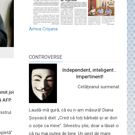
Arhiva Crișana
CONTROVERSE
Independent, inteligent...
Impertinent!
Cetățeanul surmenat
mit joi
ă AFP.
Laudă-mă gură, că eu n-am măsură! Diana
nistrul
Șoșoacă dixit: „Cred că toți bărbații și-ar dori
o soție ca mine”. Silvestru știe, doar a lăsat-o
mpletă”
că nu mai putea de bine. Un gest de mare