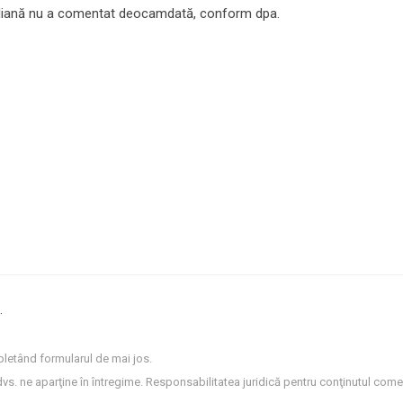
liană nu a comentat deocamdată, conform dpa.
.
letând formularul de mai jos.
dvs. ne aparţine în întregime. Responsabilitatea juridică pentru conţinutul comen