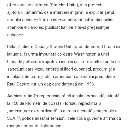
oferi apoi posiblitatea (Statelor Unite), sub pretextul
ajutorului umanitar, de a interveni în țară”, a explicat șeful
statului cubanez într-un interviu acordat publicației online
spaniole eldiario.es, publicat luni pe site-ul președinției
cubaneze.
Relațiile dintre Cuba și Statele Unite s-au deteriorat brusc din
ianuarie, în urma impunerii de către Washington a unei
blocade petroliere împotriva insulei și a mai multor runde de
sancțiuni care vizau entități și lideri cubanezi, precum și a
inculpării de către justiția americană a fostului președinte
Raul Castro într-un caz care datează din 1996.
Administrația Trump consideră că insula comunistă, situată
la 150 de kilometri de coasta Floridei, reprezintă o
„amenințare extraordinară” la adresa securității naționale a
SUA. În pofida acestor tensiuni, cele două guverne afirmă că
mențin contacte diplomatice.