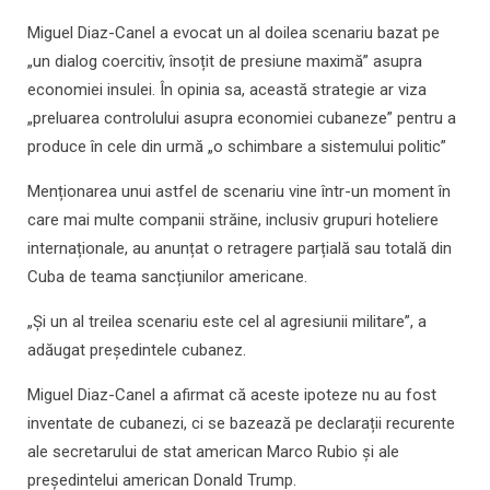
Miguel Diaz-Canel a evocat un al doilea scenariu bazat pe
„un dialog coercitiv, însoțit de presiune maximă” asupra
economiei insulei. În opinia sa, această strategie ar viza
„preluarea controlului asupra economiei cubaneze” pentru a
produce în cele din urmă „o schimbare a sistemului politic”
Menționarea unui astfel de scenariu vine într-un moment în
care mai multe companii străine, inclusiv grupuri hoteliere
internaționale, au anunțat o retragere parțială sau totală din
Cuba de teama sancțiunilor americane.
„Și un al treilea scenariu este cel al agresiunii militare”, a
adăugat președintele cubanez.
Miguel Diaz-Canel a afirmat că aceste ipoteze nu au fost
inventate de cubanezi, ci se bazează pe declarații recurente
ale secretarului de stat american Marco Rubio și ale
președintelui american Donald Trump.