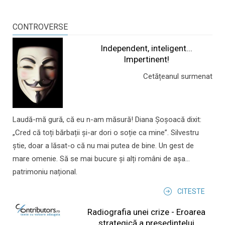
CONTROVERSE
Independent, inteligent...
Impertinent!
Cetățeanul surmenat
Laudă-mă gură, că eu n-am măsură! Diana Șoșoacă dixit:
„Cred că toți bărbații și-ar dori o soție ca mine”. Silvestru
știe, doar a lăsat-o că nu mai putea de bine. Un gest de
mare omenie. Să se mai bucure și alți români de așa...
patrimoniu național.
CITESTE
Radiografia unei crize - Eroarea
strategică a președintelui