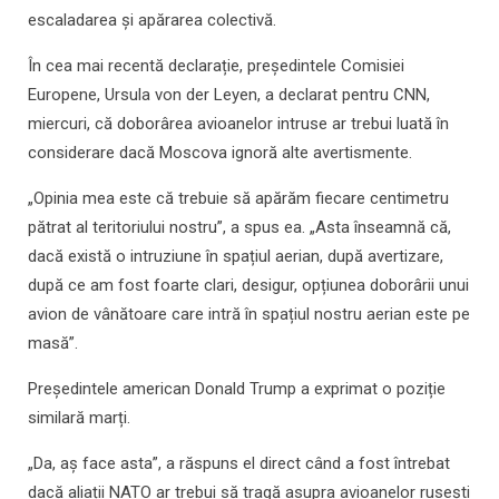
escaladarea și apărarea colectivă.
În cea mai recentă declarație, președintele Comisiei
Europene, Ursula von der Leyen, a declarat pentru CNN,
miercuri, că doborârea avioanelor intruse ar trebui luată în
considerare dacă Moscova ignoră alte avertismente.
„Opinia mea este că trebuie să apărăm fiecare centimetru
pătrat al teritoriului nostru”, a spus ea. „Asta înseamnă că,
dacă există o intruziune în spațiul aerian, după avertizare,
după ce am fost foarte clari, desigur, opțiunea doborârii unui
avion de vânătoare care intră în spațiul nostru aerian este pe
masă”.
Președintele american Donald Trump a exprimat o poziție
similară marți.
„Da, aș face asta”, a răspuns el direct când a fost întrebat
dacă aliații NATO ar trebui să tragă asupra avioanelor rusești