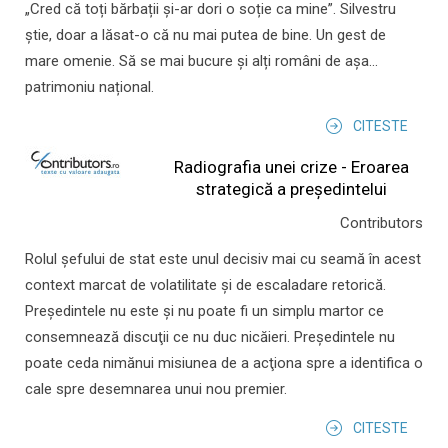
„Cred că toți bărbații și-ar dori o soție ca mine”. Silvestru
știe, doar a lăsat-o că nu mai putea de bine. Un gest de
mare omenie. Să se mai bucure și alți români de așa...
patrimoniu național.
CITESTE
Radiografia unei crize - Eroarea
strategică a președintelui
Contributors
Rolul şefului de stat este unul decisiv mai cu seamă în acest
context marcat de volatilitate şi de escaladare retorică.
Preşedintele nu este şi nu poate fi un simplu martor ce
consemnează discuţii ce nu duc nicăieri. Preşedintele nu
poate ceda nimănui misiunea de a acţiona spre a identifica o
cale spre desemnarea unui nou premier.
CITESTE