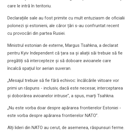
care le intră în teritoriu.
Declarațiile sale au fost primite cu mult entuziasm de oficialii
polonezi și estonieni, ale căror țări s-au confruntat recent
cu provocări din partea Rusiei.
Ministrul estonian de externe, Margus Tsahkna, a declarat
pentru Kyiv Independent că țara sa și aliații săi trebuie să fie
pregătiți să intercepteze și să doboare avioanele care
încalcă spațiul lor aerian suveran.
„Mesajul trebuie să fie fără echivoc: încălcările viitoare vor
primi un răspuns - inclusiv, dacă este necesar, interceptarea
și doborârea avioanelor intruse”, a spus, marți Tsahkna.
„Nu este vorba doar despre apărarea frontierelor Estoniei -
este vorba despre apărarea frontierelor NATO”.
Alți lideri din NATO au cerut, de asemenea, răspunsuri ferme.