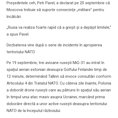
Președintele ceh, Petr Pavel, a declarat pe 20 septembrie că
Moscova trebuie să suporte consecințe „militare” pentru
încălcări.
„Rusia va realiza foarte rapid că a greșit și a depășit limitele,”
a spus Pavel.
Dezbaterea vine după o serie de incidente în apropierea
teritoriului NATO.
Pe 19 septembrie, trei avioane rusești MiG-31 au intrat în
spațiul aerian estonian deasupra Golfului Finlandei timp de
12 minute, determinând Tallinn să invoce consultări conform
Articolului 4 din Tratatul NATO. Cu câteva zile înainte, Polonia
a doborât drone rusești care au pătruns în spațiul său aerian
în timpul unui atac masiv asupra Ucrainei, marcând prima
doborâre directă a unor active rusești deasupra teritoriului
NATO de la începutul războiului.