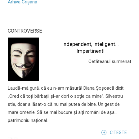
Arhiva Crișana
CONTROVERSE
Independent, inteligent...
Impertinent!
Cetățeanul surmenat
Laudă-mă gură, că eu n-am măsură! Diana Șoșoacă dixit:
„Cred că toți bărbații și-ar dori o soție ca mine”. Silvestru
știe, doar a lăsat-o că nu mai putea de bine. Un gest de
mare omenie. Să se mai bucure și alți români de așa...
patrimoniu național.
CITESTE