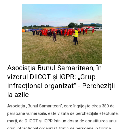
Asociația Bunul Samaritean, în
vizorul DIICOT și IGPR: „Grup
infracțional organizat” - Percheziții
la azile
Asociația „Bunul Samaritean”, care îngrijește circa 380 de
persoane vulnerabile, este vizată de perchezițiile efectuate,
marți, de DIICOT și IGPR într-un dosar de constituirea unui
grup infracțional organizat, trafic de persoane în formă