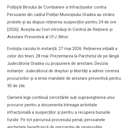
Polițiștii Biroului de Combatere a Infracțiunilor contra
Persoanei din cadrul Poliției Municipiului Oradea au strâns
probele și au dispus reținerea suspecților pentru 24 de ore
[2026]. Aceștia au fost introduși în Centrul de Reținere și
Arestare Preventivă al I.P.J. Bihor.
Evoluția cazului în instanță: 27 mai 2026: Reținerea inițială a
celor doi tineri; 28 mai: Prezentarea la Parchetul de pe lângă
Judecătoria Oradea cu propunere de arestare; Decizia
instanței: Judecătorul de drepturi și libertăți a admis cererea
procurorilor și a emis mandate de arestare preventivă pentru
30 de zile.
Oamenii legii continuă cercetările sub supravegherea unui
procuror pentru a documenta întreaga activitate
infracțională a suspecților și pentru a recupera bunurile
furate. Pe tot parcursul procesului penal, persoanele
anchetate beneficiază de prezumția de nevinovăție.