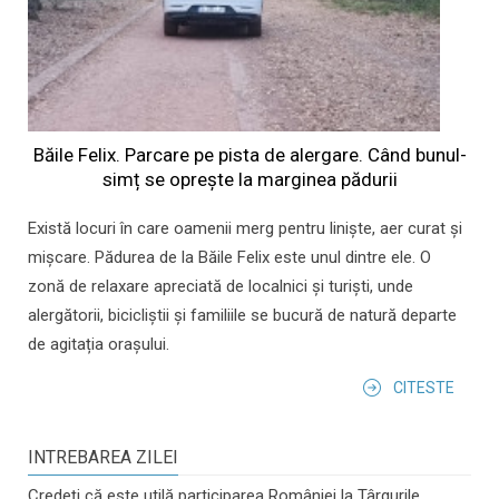
Băile Felix. Parcare pe pista de alergare. Când bunul-
simț se oprește la marginea pădurii
Există locuri în care oamenii merg pentru liniște, aer curat și
mișcare. Pădurea de la Băile Felix este unul dintre ele. O
zonă de relaxare apreciată de localnici și turiști, unde
alergătorii, bicicliștii și familiile se bucură de natură departe
de agitația orașului.
CITESTE
INTREBAREA ZILEI
Credeți că este utilă participarea României la Târgurile