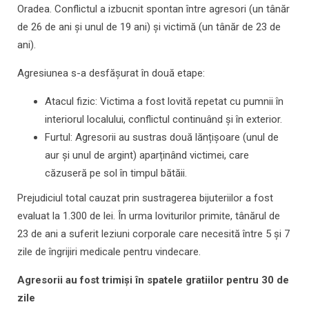
Oradea. Conflictul a izbucnit spontan între agresori (un tânăr
de 26 de ani și unul de 19 ani) și victimă (un tânăr de 23 de
ani).
Agresiunea s-a desfășurat în două etape:
Atacul fizic: Victima a fost lovită repetat cu pumnii în
interiorul localului, conflictul continuând și în exterior.
Furtul: Agresorii au sustras două lănțișoare (unul de
aur și unul de argint) aparținând victimei, care
căzuseră pe sol în timpul bătăii.
Prejudiciul total cauzat prin sustragerea bijuteriilor a fost
evaluat la 1.300 de lei. În urma loviturilor primite, tânărul de
23 de ani a suferit leziuni corporale care necesită între 5 și 7
zile de îngrijiri medicale pentru vindecare.
Agresorii au fost trimiși în spatele gratiilor pentru 30 de
zile