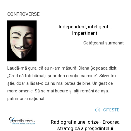
CONTROVERSE
Independent, inteligent...
Impertinent!
Cetățeanul surmenat
Laudă-mă gură, că eu n-am măsură! Diana Șoșoacă dixit:
„Cred că toți bărbații și-ar dori o soție ca mine”. Silvestru
știe, doar a lăsat-o că nu mai putea de bine. Un gest de
mare omenie. Să se mai bucure și alți români de așa...
patrimoniu național.
CITESTE
Radiografia unei crize - Eroarea
strategică a președintelui