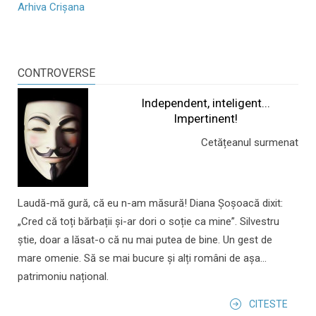
Arhiva Crișana
CONTROVERSE
Independent, inteligent...
Impertinent!
Cetățeanul surmenat
Laudă-mă gură, că eu n-am măsură! Diana Șoșoacă dixit:
„Cred că toți bărbații și-ar dori o soție ca mine”. Silvestru
știe, doar a lăsat-o că nu mai putea de bine. Un gest de
mare omenie. Să se mai bucure și alți români de așa...
patrimoniu național.
CITESTE