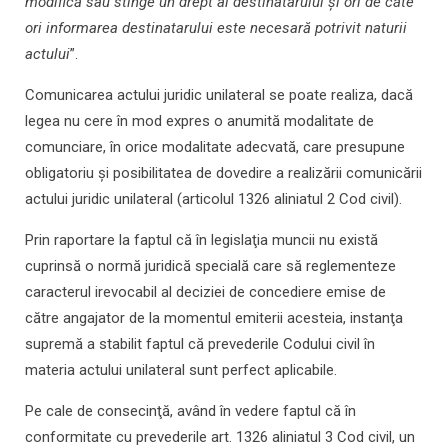
modifică sau stinge un drept al destinatarului şi ori de câte
ori informarea destinatarului este necesară potrivit naturii
actului
”.
Comunicarea actului juridic unilateral se poate realiza, dacă
legea nu cere în mod expres o anumită modalitate de
comunciare, în orice modalitate adecvată, care presupune
obligatoriu şi posibilitatea de dovedire a realizării comunicării
actului juridic unilateral (articolul 1326 aliniatul 2 Cod civil).
Prin raportare la faptul că în legislaţia muncii nu există
cuprinsă o normă juridică specială care să reglementeze
caracterul irevocabil al deciziei de concediere emise de
către angajator de la momentul emiterii acesteia, instanţa
supremă a stabilit faptul că prevederile Codului civil în
materia actului unilateral sunt perfect aplicabile.
Pe cale de consecinţă, având în vedere faptul că în
conformitate cu prevederile art. 1326 aliniatul 3 Cod civil, un