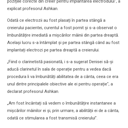
pozițiile corecte din creier pentru implantarea electrodului", a
explicat profesorul Ashkan.
Odată ce electrozii au fost plasați în partea stângă a
creierului pacientei, curentul a fost pornit și s-a observat o
îmbunătățire imediată a mișcărilor mâinii din partea dreaptă.
Același lucru s-a întâmplat și pe partea stângă când au fost
implantați electrozi pe partea dreaptă a creierului.
„Fiind o clarinetistă pasionată, i s-a sugerat Denisei să-și
aducă clarinetul în sala de operație pentru a vedea dacă
procedura îi va îmbunătăți abilitatea de a cânta, ceea ce era
unul dintre principalele obiective ale ei pentru operație", a
declarat profesorul Ashkan.
„Am fost încântați să vedem o îmbunătățire instantanee a
mișcărilor mâinilor ei și, prin urmare, a abilității ei de a cânta,
odată ce stimularea a fost transmisă creierului”.