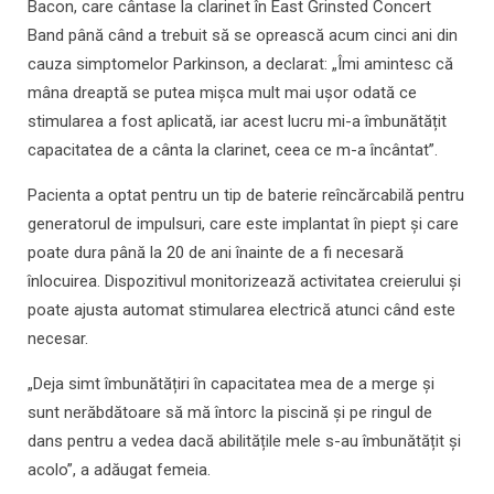
Bacon, care cântase la clarinet în East Grinsted Concert
Band până când a trebuit să se oprească acum cinci ani din
cauza simptomelor Parkinson, a declarat: „Îmi amintesc că
mâna dreaptă se putea mișca mult mai ușor odată ce
stimularea a fost aplicată, iar acest lucru mi-a îmbunătățit
capacitatea de a cânta la clarinet, ceea ce m-a încântat”.
Pacienta a optat pentru un tip de baterie reîncărcabilă pentru
generatorul de impulsuri, care este implantat în piept și care
poate dura până la 20 de ani înainte de a fi necesară
înlocuirea. Dispozitivul monitorizează activitatea creierului și
poate ajusta automat stimularea electrică atunci când este
necesar.
„Deja simt îmbunătățiri în capacitatea mea de a merge și
sunt nerăbdătoare să mă întorc la piscină și pe ringul de
dans pentru a vedea dacă abilitățile mele s-au îmbunătățit și
acolo”, a adăugat femeia.