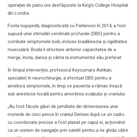
operației de patru ore desfășurate la King's College Hospital
din Londra.
Fosta logopedă, diagnosticată cu Parkinson în 2014, a fost
supusă unei stimulări cerebrale profunde (DBS) pentru a
combate simptomele bolii, inclusiv bradikinezia și rigiditatea
musculară. Boala îi afectase anterior capacitatea de a
merge, înota, dansa și cânta la instrumentul său preferat.
În timpul intervenției, profesorul Keyoumars Ashkan,
specialist în neurochirurgie, a efectuat DBS pentru a
ameliora simptomele, în timp ce pacienta a rămas trează
sub anestezie locală pentru amorțirea scalpului și craniului.
„Au fost făcute găuri de jumătate din dimensiunea unei
monede de cinci pence în craniul Denisei după ce un cadru
cu coordonate precise a fost plasat pe capul ei, acționând
ca un sistem de navigație prin satelit pentru a ne ghida către