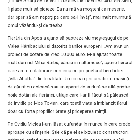
„Eu am o fată de 18 ani. Este elevă la Liceul de Arte din Sibiu,
îi place mult să picteze. Ea nu mă va moșteni ca meserie,
dar sper să am nepoți pe care să-i învăț”, mai mult murmură
omul văzându-și de treabă.
Fierăria din Apoș a ajuns să păstreze viu meșteșugul de pe
Valea Hârtibaciului și datorită banilor europeni. „Am avut un
proiect de dotare de vreo 50.000 euro. M-a ajutat foarte
mult domnul Mihai Barbu, căruia îi mulțumesc”, spune fierarul
care are o colaborare continuă cu proprietarul hergheliei
„Villa Abattis” din localitate. Un ciocan pneumatic, o mașină
de găurit cu coloană sau un aparat de sudură se află printre
noile dotări ale fierăriei, utilaje care l-ar fi făcut să pălească
de invidie pe Moș Tovian, care toată viața a îmblânzit fierul
doar cu forța propriilor brațe și priceperea minții.
Pe Ovidiu Miclea l-am lăsat cufundat în munca în care crede
aproape cu sfințenie. Știe că pe el se bizuiesc constructori,