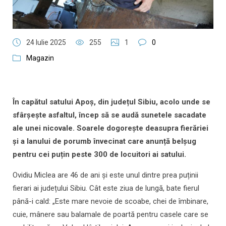
24 Iulie 2025
255
1
0
Magazin
În capătul satului Apoș, din județul Sibiu, acolo unde se
sfârșește asfaltul, încep să se audă sunetele sacadate
ale unei nicovale. Soarele dogorește deasupra fierăriei
și a lanului de porumb învecinat care anunță belșug
pentru cei puțin peste 300 de locuitori ai satului.
Ovidiu Miclea are 46 de ani și este unul dintre prea puținii
fierari ai județului Sibiu. Cât este ziua de lungă, bate fierul
până-i cald: „Este mare nevoie de scoabe, chei de îmbinare,
cuie, mânere sau balamale de poartă pentru casele care se