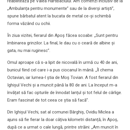
reabilitează pe Valea Hârtibaciului. Am comenzi inclusiv de la
„Ambulanța pentru monumente” sau de la diverși artiști”,
spune bărbatul atent la bucata de metal ce-și schimbă
forma văzând cu ochii.
În ziua vizitei, fierarul din Apoș făcea scoabe: „Sunt pentru
îmbinarea grinzilor. La final, le dau cu o ceară de albine și
gata, nu mai ruginesc”.
Omul aproape că s-a lipit de nicovală în urmă cu 40 de ani,
bunicul fiind cel care i-a pus ciocanul în mână. „Îl chema
Octavian, iar lumea-l știa de Moș Tovian. A fost fierarul din
Ighișul Vechi și a muncit până la 80 de ani. La început m-a
învățat să fac opturile de înnodat lanțul și tot felul de cârlige.
Eram fascinat de tot ceea ce știa să facă”.
Din Ighișul Vechi, sat al comunei Bârghiș, Ovidiu Miclea a
ajuns să fie fierar la doar câțiva kilometri distanță, în Apoș,
după ce a urmat o cale lungă, printre străini: „Am muncit în