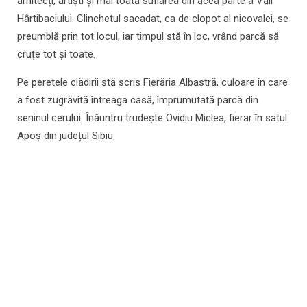
arhitecți, artiști și mai toată suflarea din acea parte a Văii
Hârtibaciului. Clinchetul sacadat, ca de clopot al nicovalei, se
preumblă prin tot locul, iar timpul stă în loc, vrând parcă să
cruțe tot și toate.
Pe peretele clădirii stă scris Fierăria Albastră, culoare în care
a fost zugrăvită întreaga casă, împrumutată parcă din
seninul cerului. Înăuntru trudește Ovidiu Miclea, fierar în satul
Apoș din județul Sibiu.