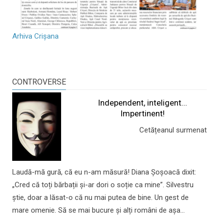
Arhiva Crișana
CONTROVERSE
Independent, inteligent...
Impertinent!
Cetățeanul surmenat
Laudă-mă gură, că eu n-am măsură! Diana Șoșoacă dixit:
„Cred că toți bărbații și-ar dori o soție ca mine”. Silvestru
știe, doar a lăsat-o că nu mai putea de bine. Un gest de
mare omenie. Să se mai bucure și alți români de așa...