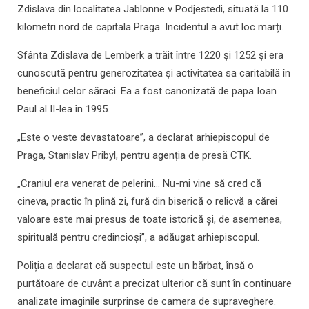
Zdislava din localitatea Jablonne v Podjestedi, situată la 110
kilometri nord de capitala Praga. Incidentul a avut loc marți.
Sfânta Zdislava de Lemberk a trăit între 1220 și 1252 și era
cunoscută pentru generozitatea și activitatea sa caritabilă în
beneficiul celor săraci. Ea a fost canonizată de papa Ioan
Paul al II-lea în 1995.
„Este o veste devastatoare”, a declarat arhiepiscopul de
Praga, Stanislav Pribyl, pentru agenția de presă CTK.
„Craniul era venerat de pelerini... Nu-mi vine să cred că
cineva, practic în plină zi, fură din biserică o relicvă a cărei
valoare este mai presus de toate istorică și, de asemenea,
spirituală pentru credincioși”, a adăugat arhiepiscopul.
Poliția a declarat că suspectul este un bărbat, însă o
purtătoare de cuvânt a precizat ulterior că sunt în continuare
analizate imaginile surprinse de camera de supraveghere.