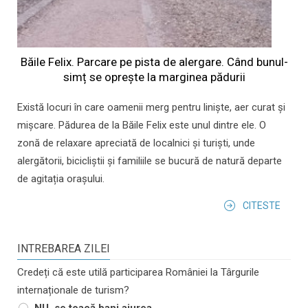
Băile Felix. Parcare pe pista de alergare. Când bunul-
simț se oprește la marginea pădurii
Există locuri în care oamenii merg pentru liniște, aer curat și
mișcare. Pădurea de la Băile Felix este unul dintre ele. O
zonă de relaxare apreciată de localnici și turiști, unde
alergătorii, bicicliștii și familiile se bucură de natură departe
de agitația orașului.
CITESTE
INTREBAREA ZILEI
Credeți că este utilă participarea României la Târgurile
internaționale de turism?
NU, se toacă bani aiurea