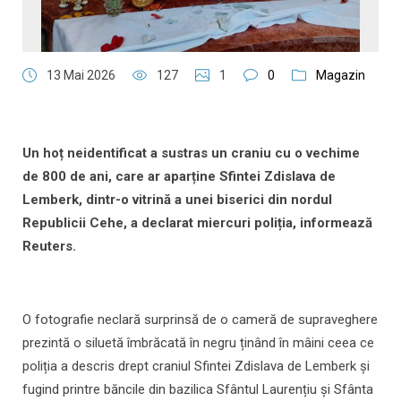
13 Mai 2026
127
1
0
Magazin
Un hoț neidentificat a sustras un craniu cu o vechime
de 800 de ani, care ar aparține Sfintei Zdislava de
Lemberk, dintr-o vitrină a unei biserici din nordul
Republicii Cehe, a declarat miercuri poliția, informează
Reuters.
O fotografie neclară surprinsă de o cameră de supraveghere
prezintă o siluetă îmbrăcată în negru ținând în mâini ceea ce
poliția a descris drept craniul Sfintei Zdislava de Lemberk și
fugind printre băncile din bazilica Sfântul Laurențiu și Sfânta