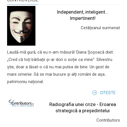
Independent, inteligent...
Impertinent!
Cetățeanul surmenat
Laudă-mă gură, că eu n-am măsură! Diana Șoșoacă dixit:
„Cred că toți bărbații și-ar dori o soție ca mine”. Silvestru
știe, doar a lăsat-o că nu mai putea de bine. Un gest de
mare omenie. Să se mai bucure și alți români de așa...
patrimoniu național.
CITESTE
Radiografia unei crize - Eroarea
strategică a președintelui
Contributors