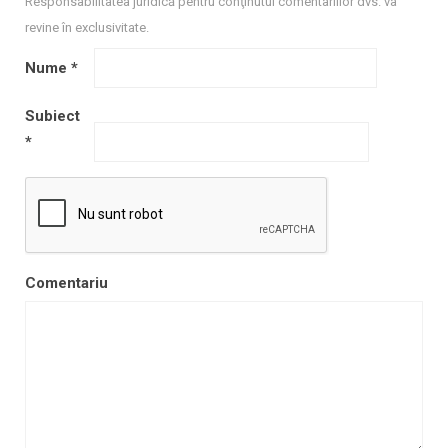
Responsabilitatea juridică pentru conţinutul comentariilor dvs. va
revine în exclusivitate.
Nume
*
Subiect
*
Comentariu