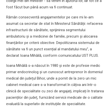
colegii mei din minister - să venim în ajutorul lor, iar tot ce a
fost făcut bun până acum va fi continuat.
Rămân consecventă angajamentelor pe care mi le-am
asumat ca secretar de stat în Ministerul Sănătății: refacerea
infrastructurii de sănătate, sprijinirea segmentului
ambulatoriu și a medicinei de familie, precum și alocarea
finanțărilor pe criterii obiective. Depolitizarea sistemului de
sănătate va fi un punct esențial al mandatului meu”, a
declarat Ioana Mihăilă, conform comunicatului UST PLUS.
Ioana Mihăilă s-a născut în 1980 și este de profesie medic
primar endocrinolog și un cunoscut antreprenor în domeniul
medical din județul Bihor, unde a pornit de la zero un mic
cabinet medical care s-a transformat în câțiva ani într-o
clinică de specialitate cu zeci de angajați, implicați în tratarea
pacienților din județ, furnizând servicii medicale de o calitate
evaluată la superlativ de instituțiile de specialitate.