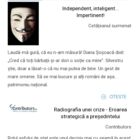
Independent, inteligent...
Impertinent!
Cetățeanul surmenat
Laudă-mă gură, că eu n-am măsură! Diana Șoșoacă dixit:
„Cred că toți bărbații și-ar dori o soție ca mine”. Silvestru
știe, doar a lăsat-o că nu mai putea de bine. Un gest de
mare omenie. Să se mai bucure și alți români de așa...
patrimoniu național.
CITESTE
Radiografia unei crize - Eroarea
strategică a președintelui
Contributors
Rolul şefului de stat este unul decisiv mai cu seamă în acest