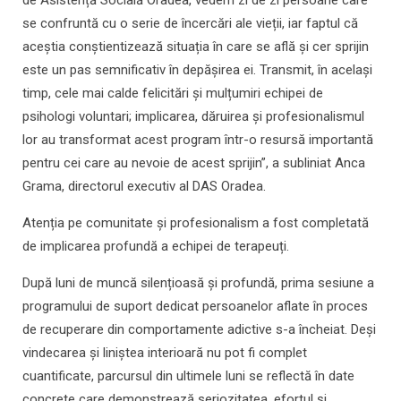
de Asistență Socială Oradea, vedem zi de zi persoane care
se confruntă cu o serie de încercări ale vieții, iar faptul că
aceștia conștientizează situația în care se află și cer sprijin
este un pas semnificativ în depășirea ei. Transmit, în același
timp, cele mai calde felicitări și mulțumiri echipei de
psihologi voluntari; implicarea, dăruirea și profesionalismul
lor au transformat acest program într-o resursă importantă
pentru cei care au nevoie de acest sprijin”, a subliniat Anca
Grama, directorul executiv al DAS Oradea.
Atenția pe comunitate și profesionalism a fost completată
de implicarea profundă a echipei de terapeuți.
După luni de muncă silențioasă și profundă, prima sesiune a
programului de suport dedicat persoanelor aflate în proces
de recuperare din comportamente adictive s-a încheiat. Deși
vindecarea și liniștea interioară nu pot fi complet
cuantificate, parcursul din ultimele luni se reflectă în date
concrete care demonstrează seriozitatea, efortul și