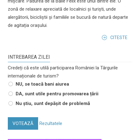
mișcare. Pădurea de la Băile Felix este unul dintre ele. O
zonă de relaxare apreciată de localnici și turiști, unde
alergătorii, bicicliștii și familiile se bucură de natură departe
de agitația orașului.
CITESTE
INTREBAREA ZILEI
Credeți că este utilă participarea României la Târgurile
internaționale de turism?
NU, se toacă bani aiurea
DA, sunt utile pentru promovarea țării
Nu știu, sunt depășit de problemă
VOTEAZĂ
Rezultatele