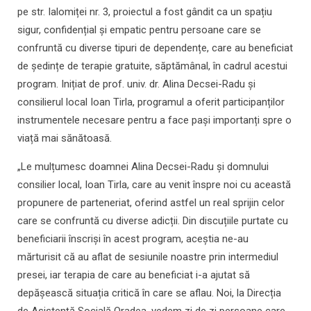
pe str. Ialomiței nr. 3, proiectul a fost gândit ca un spațiu
sigur, confidențial și empatic pentru persoane care se
confruntă cu diverse tipuri de dependențe, care au beneficiat
de ședințe de terapie gratuite, săptămânal, în cadrul acestui
program. Inițiat de prof. univ. dr. Alina Decsei-Radu și
consilierul local Ioan Tirla, programul a oferit participanților
instrumentele necesare pentru a face pași importanți spre o
viață mai sănătoasă.
„Le mulțumesc doamnei Alina Decsei-Radu și domnului
consilier local, Ioan Tirla, care au venit înspre noi cu această
propunere de parteneriat, oferind astfel un real sprijin celor
care se confruntă cu diverse adicții. Din discuțiile purtate cu
beneficiarii înscriși în acest program, aceștia ne-au
mărturisit că au aflat de sesiunile noastre prin intermediul
presei, iar terapia de care au beneficiat i-a ajutat să
depășească situația critică în care se aflau. Noi, la Direcția