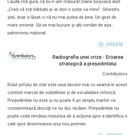
Laudă-mă gură, că eu n-am măsură! Diana Șoșoacă dixit:
„Cred că toți bărbații și-ar dori o soție ca mine”. Silvestru
știe, doar a lăsat-o că nu mai putea de bine. Un gest de
mare omenie. Să se mai bucure și alți români de așa...
patrimoniu național.
CITESTE
Radiografia unei crize - Eroarea
strategică a președintelui
Contributors
Rolul şefului de stat este unul decisiv mai cu seamă în acest
context marcat de volatilitate şi de escaladare retorică.
Preşedintele nu este şi nu poate fi un simplu martor ce
consemnează discuţii ce nu duc nicăieri. Preşedintele nu
poate ceda nimănui misiunea de a acţiona spre a identifica o
cale spre desemnarea unui nou premier.