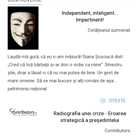
Independent, inteligent...
Impertinent!
Cetățeanul surmenat
Laudă-mă gură, că eu n-am măsură! Diana Șoșoacă dixit:
„Cred că toți bărbații și-ar dori o soție ca mine”. Silvestru
știe, doar a lăsat-o că nu mai putea de bine. Un gest de
mare omenie. Să se mai bucure și alți români de așa...
patrimoniu național.
CITESTE
Radiografia unei crize - Eroarea
strategică a președintelui
Contributors