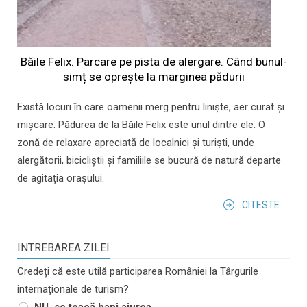
Băile Felix. Parcare pe pista de alergare. Când bunul-
simț se oprește la marginea pădurii
Există locuri în care oamenii merg pentru liniște, aer curat și
mișcare. Pădurea de la Băile Felix este unul dintre ele. O
zonă de relaxare apreciată de localnici și turiști, unde
alergătorii, bicicliștii și familiile se bucură de natură departe
de agitația orașului.
CITESTE
INTREBAREA ZILEI
Credeți că este utilă participarea României la Târgurile
internaționale de turism?
NU, se toacă bani aiurea