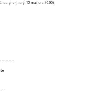
Gheorghe (marți, 12 mai, ora 20.00).
----------
cte
----