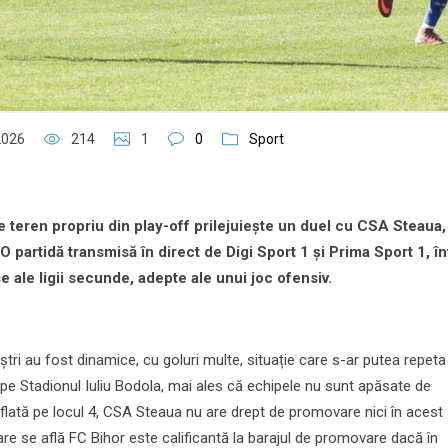
2026
214
1
0
Sport
e teren propriu din play-off prilejuiește un duel cu CSA Steaua,
 O partidă transmisă î
n direct de Digi Sport 1 și Prima Sport 1,
î
n
ale ligii secunde, adepte ale unui joc ofensiv.
ștri au fost dinamice, cu goluri multe, situație care s-ar putea repeta 
e Stadionul Iuliu Bodola, mai ales că echipele nu sunt apăsate de
Aflată pe locul 4, CSA Steaua nu are drept de promovare nici în acest
are se află FC Bihor este calificantă la barajul de promovare dacă în