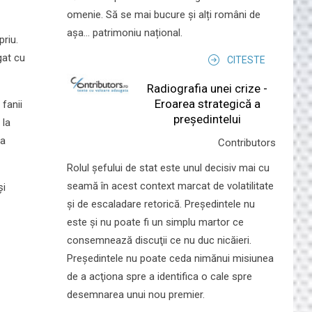
omenie. Să se mai bucure și alți români de
așa... patrimoniu național.
priu.
gat cu
CITESTE
Radiografia unei crize -
Eroarea strategică a
 fanii
președintelui
 la
 a
Contributors
Rolul şefului de stat este unul decisiv mai cu
seamă în acest context marcat de volatilitate
și
şi de escaladare retorică. Preşedintele nu
este şi nu poate fi un simplu martor ce
consemnează discuţii ce nu duc nicăieri.
Preşedintele nu poate ceda nimănui misiunea
de a acţiona spre a identifica o cale spre
desemnarea unui nou premier.