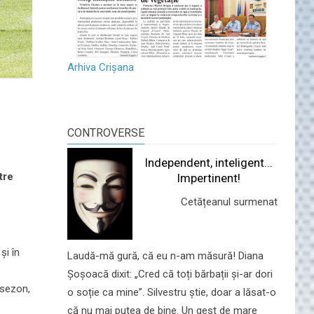
Arhiva Crișana
CONTROVERSE
Independent, inteligent...
tre
Impertinent!
Cetățeanul surmenat
și în
Laudă-mă gură, că eu n-am măsură! Diana
Șoșoacă dixit: „Cred că toți bărbații și-ar dori
 sezon,
o soție ca mine”. Silvestru știe, doar a lăsat-o
că nu mai putea de bine. Un gest de mare