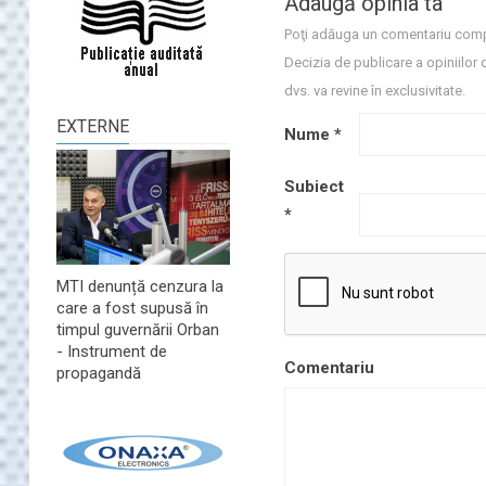
Adaugă opinia ta
Poţi adăuga un comentariu comp
Decizia de publicare a opiniilor 
dvs. va revine în exclusivitate.
EXTERNE
Nume
*
Subiect
*
MTI denunță cenzura la
care a fost supusă în
timpul guvernării Orban
- Instrument de
Comentariu
propagandă