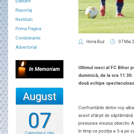
Edilitare
Reportaj
Restituiri
Prima Pagina
Condoleante
Horia Buz
07 Mai 
Advertorial
Ultimul meci al FC Bihor p
In Memoriam
duminică, de la ora 11.30.
două echipe spectaculoase 
August
Confruntările dintre roș-alba
07
acest sfârșit de săptămână p
presiunea vreunui obiectiv. 
în timp ce poziția a 5-a pe c
Calendarul zilei