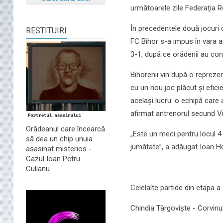
următoarele zile Federația R
În precedentele două jocuri d
RESTITUIRI
FC Bihor s-a impus în vara a
3-1, după ce orădenii au con
Bihorenii vin după o reprezen
cu un nou joc plăcut și efic
același lucru: o echipă care 
afirmat antrenorul secund 
Orădeanul care încearcă
„Este un meci pentru locul 
să dea un chip unuia
jumătate”, a adăugat Ioan Hor
asasinat misterios -
Cazul Ioan Petru
Culianu
Celelalte partide din etapa a 
Chindia Târgoviște - Corvin