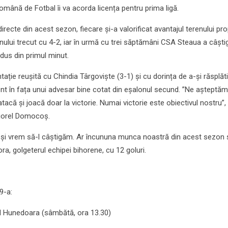
omână de Fotbal îi va acorda licența pentru prima ligă.
irecte din acest sezon, fiecare și-a valorificat avantajul terenului pro
nului trecut cu 4-2, iar în urmă cu trei săptămâni CSA Steaua a câști
dus din primul minut.
tație reușită cu Chindia Târgoviște (3-1) și cu dorința de a-și răsplăti
ient în fața unui advesar bine cotat din eșalonul secund. ”Ne așteptăm
atacă și joacă doar la victorie. Numai victorie este obiectivul nostru”,
Viorel Domocoș.
4 și vrem să-l câștigăm. Ar încununa munca noastră din acest sezon 
a, golgeterul echipei bihorene, cu 12 goluri.
9-a:
ul Hunedoara (sâmbătă, ora 13.30)