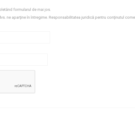
letând formularul de mai jos.
dvs. ne aparţine în întregime. Responsabilitatea juridică pentru conţinutul comen