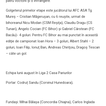
patru voctorii şi o înfrângere.
Golgeterul primelor etape este jucătorul lui AFC ASA Tg.
Mureș – Cristian Măgerușan, cu 6 reușite, urmat de
bihoreanul Nicu Modan (CSM Reşiţa), Claudiu Dragu (CS
Tunari), Angelo Cocian (FC Bihor) şi Gabriel Cârstean (FC
Bacău)- 4 goluri. Pentru FC Bihor au mai punctat în această
ediţie de campionat Ioan Hora – 3 goluri, Albert Stahl – 2
goluri, Ioan Filip, Ionuţ Ban, Andreas Chiriţoiu, Dragoş Tescan
– câte un gol.
Echipa lunii august în Liga 2 Casa Pariurilor
Portar: Codruț Sandu (Corvinul Hunedoara);
Fundași: Mihai Bălașa (Concordia Chiajna), Carlos Inglada