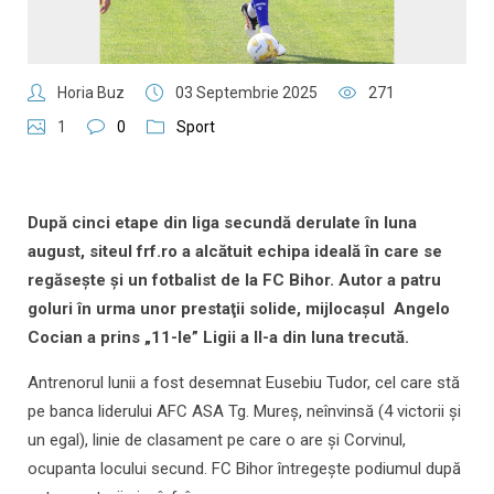
Horia Buz
03 Septembrie 2025
271
1
0
Sport
După cinci etape din liga secundă derulate în luna
august, siteul frf.ro a alcătuit echipa ideală în care se
regăseşte şi un fotbalist de la FC Bihor. Autor a patru
goluri în urma unor prestaţii solide, mijlocaşul Angelo
Cocian a prins „11-le” Ligii a II-a din luna trecută.
Antrenorul lunii a fost desemnat Eusebiu Tudor, cel care stă
pe banca liderului AFC ASA Tg. Mureș, neînvinsă (4 victorii și
un egal), linie de clasament pe care o are și Corvinul,
ocupanta locului secund. FC Bihor întregeşte podiumul după