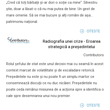
„Cred că toți bărbații și-ar dori o soție ca mine”. Silvestru
știe, doar a lăsat-o că nu mai putea de bine. Un gest de
mare omenie. Să se mai bucure și alți români de așa...
patrimoniu național.
CITESTE
Radiografia unei crize - Eroarea
strategică a președintelui
Contributors
Rolul şefului de stat este unul decisiv mai cu seamă în acest
context marcat de volatilitate şi de escaladare retorică.
Preşedintele nu este şi nu poate fi un simplu martor ce
consemnează discuţii ce nu duc nicăieri. Preşedintele nu
poate ceda nimănui misiunea de a acţiona spre a identifica o
cale spre desemnarea unui nou premier.
CITESTE