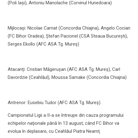
(Poli Iași), Antoniu Manolache (Corvinul Hunedoara)
Mijlocași: Nicolae Carnat (Concordia Chiajna), Angelo Cocian
(FC Bihor Oradea), Ștefan Pacionel (CSA Steaua București),
Serges Ekollo (AFC ASA Tg. Mureș)
Atacanți: Cristian Măgerușan (AFC ASA Tg. Mureș), Carl
Davordzie (Ceahlăul), Moussa Samake (Concordia Chiajna)
Antrenor: Eusebiu Tudor (AFC ASA Tg. Mureș).
Campionatul Ligii a II-a se întreupe din cauza programului
echipelor naţionale până în 13 august, când FC Bihor va
evolua în deplasare, cu Ceahlăul Piatra Neamţ.