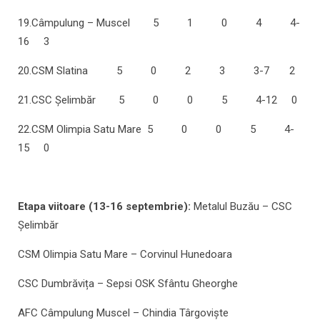
19.Câmpulung – Muscel 5 1 0 4 4-
16 3
20.CSM Slatina 5 0 2 3 3-7 2
21.CSC Şelimbăr 5 0 0 5 4-12 0
22.CSM Olimpia Satu Mare 5 0 0 5 4-
15 0
Etapa viitoare (13-16 septembrie):
Metalul Buzău – CSC
Șelimbăr
CSM Olimpia Satu Mare – Corvinul Hunedoara
CSC Dumbrăvița – Sepsi OSK Sfântu Gheorghe
AFC Câmpulung Muscel – Chindia Târgoviște