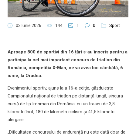
03 Iunie 2026
144
1
0
Sport
Aproape 800 de sportivi din 16 țări s-au înscris pentru a
participa la cel mai important concurs de triatlon din
România, competiția X-Man, ce va avea loc sâmbătă, 6
iunie, la Oradea.
Evenimentul sportiv, ajuns la a 16-a ediție, găzduiește
Campionatul național de triatlon pe distanță lungă, singura
cursă de tip Ironman din România, cu un traseu de 3,8
kilometri înot, 180 de kilometri ciclism și 41,5 kilometri
alergare.
„Dificultatea concursului de anduranță nu este dată doar de