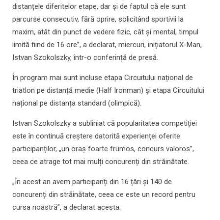
distanțele diferitelor etape, dar și de faptul că ele sunt
parcurse consecutiv, fără oprire, solicitând sportivii la
maxim, atât din punct de vedere fizic, cât și mental, timpul
limită fiind de 16 ore”, a declarat, miercuri, inițiatorul X-Man,
Istvan Szokolszky, într-o conferință de presă.
În program mai sunt incluse etapa Circuitului național de
triatlon pe distanță medie (Half Ironman) și etapa Circuitului
național pe distanța standard (olimpică).
Istvan Szokolszky a subliniat că popularitatea competiției
este în continuă creștere datorită experienței oferite
participanților, „un oraș foarte frumos, concurs valoros”,
ceea ce atrage tot mai mulți concurenți din străinătate.
„În acest an avem participanți din 16 țări și 140 de
concurenți din străinătate, ceea ce este un record pentru
cursa noastră”, a declarat acesta.