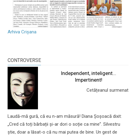
Arhiva Crișana
CONTROVERSE
Independent, inteligent...
Impertinent!
Cetățeanul surmenat
Laudă-mă gură, că eu n-am măsură! Diana Șoșoacă dixit:
„Cred că toți bărbații și-ar dori o soție ca mine”. Silvestru
știe, doar a lăsat-o că nu mai putea de bine. Un gest de