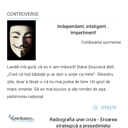
CONTROVERSE
Independent, inteligent...
Impertinent!
Cetățeanul surmenat
Laudă-mă gură, că eu n-am măsură! Diana Șoșoacă dixit:
„Cred că toți bărbații și-ar dori o soție ca mine”. Silvestru
știe, doar a lăsat-o că nu mai putea de bine. Un gest de
mare omenie. Să se mai bucure și alți români de așa...
patrimoniu național.
CITESTE
Radiografia unei crize - Eroarea
strategică a președintelui