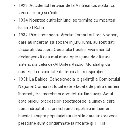
1923: Accidentul feroviar de la Vintileanca, soldat cu
zeci de morți și răniți.
1934: Noaptea cuțitelor lungi se termină cu moartea
lui Ernst Röhm.
1937: Piloții americani, Amalia Earhart și Fred Noonan,
care au încercat să zboare în jurul lumii, au fost dați
dispăruți deasupra Oceanului Pacific. Evenimentul
declanșează cea mai mare operațiune de căutare
anterioară celui de-Al Doilea Război Mondial și dă
naștere la o varietate de teorii ale conspirației.
1951: La Babice, Cehoslovacia, o ședință a Comitetului
Național Comunist local este atacată de patru oameni
înarmați, trei membri ai comitetului fiind uciși. Actul
este prilejul proceselor-spectacol de la Jihlava, care
sunt îndreptate în primul rând împotriva influenței
bisericii asupra populației rurale și în care unsprezece
persoane sunt condamnate la moarte și 111 la