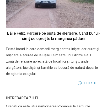
Băile Felix. Parcare pe pista de alergare. Când bunul-
simț se oprește la marginea pădurii
Există locuri în care oamenii merg pentru liniște, aer curat și
mișcare. Pădurea de la Băile Felix este unul dintre ele. O
zonă de relaxare apreciată de localnici și turiști, unde
alergătorii, bicicliștii și familiile se bucură de natură departe
de agitația orașului.
CITESTE
INTREBAREA ZILEI
Credeți că este utilă participarea României la Târgurile