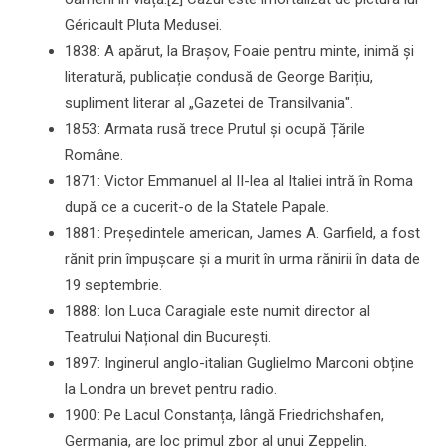
Géricault Pluta Medusei.
1838: A apărut, la Brașov, Foaie pentru minte, inimă și
literatură, publicație condusă de George Barițiu,
supliment literar al „Gazetei de Transilvania".
1853: Armata rusă trece Prutul și ocupă Țările
Române.
1871: Victor Emmanuel al II-lea al Italiei intră în Roma
după ce a cucerit-o de la Statele Papale.
1881: Președintele american, James A. Garfield, a fost
rănit prin împușcare și a murit în urma rănirii în data de
19 septembrie.
1888: Ion Luca Caragiale este numit director al
Teatrului Național din București.
1897: Inginerul anglo-italian Guglielmo Marconi obține
la Londra un brevet pentru radio.
1900: Pe Lacul Constanța, lângă Friedrichshafen,
Germania, are loc primul zbor al unui Zeppelin.