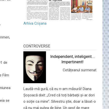
Arhiva Crișana
o
nanmen,
CONTROVERSE
Independent, inteligent...
Impertinent!
01 de
Cetățeanul surmenat
de Film
uniunea
Laudă-mă gură, că eu n-am măsură! Diana
Șoșoacă dixit: „Cred că toți bărbații și-ar dori
reia se
o soție ca mine”. Silvestru știe, doar a lăsat-o
că nu mai putea de bine. Un gest de mare