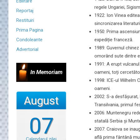
Edilitare
regele Ungariei, Sigi
Reportaj
1922: Ion Vinea edite
Restituiri
sincronizarea literatur
Prima Pagina
1950: Prima ascensiune
expediție franceză.
Condoleante
1989: Guvernul chinez 
Advertorial
omorând sute dintre ei
1991: A erupt vulcanul
In Memoriam
oameni, toți cercetători
1998: ICE-ul Wilhelm 
oameni.
2002: S-a desfășurat, l
August
Transilvania, primul fe
2006: Muntenegru rede
07
statală Serbia și Munt
2007: Craiova se inaug
află prima fântână muz
Calendarul zilei