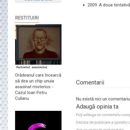
2009: A doua tentativă
RESTITUIRI
Orădeanul care încearcă
să dea un chip unuia
Comentarii
asasinat misterios -
Cazul Ioan Petru
Culianu
Nu există nici un comentariu
Adaugă opinia ta
Poţi adăuga un comentariu comp
Decizia de publicare a opiniilor 
dvs. va revine în exclusivitate.