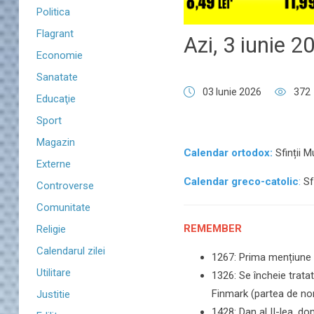
Politica
Flagrant
​​​​​​​Azi, 3 iunie 
Economie
Sanatate
03 Iunie 2026
372
Educaţie
Sport
Magazin
Calendar ortodox:
Sfinții M
Externe
Calendar greco-catolic
:
Sf.
Controverse
Comunitate
REMEMBER
Religie
Calendarul zilei
1267: Prima mențiune
Utilitare
1326: Se încheie trata
Finmark (partea de nor
Justitie
1428: Dan al II-lea, do