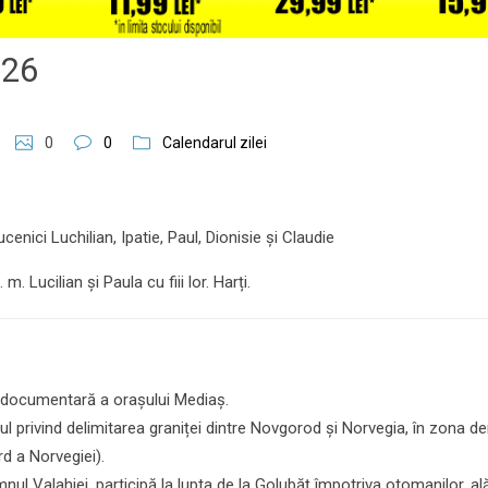
2026
0
0
Calendarul zilei
ucenici Luchilian, Ipatie, Paul, Dionisie și Claudie
 m. Lucilian și Paula cu fiii lor. Harți.
 documentară a orașului Mediaș.
tul privind delimitarea graniței dintre Novgorod și Norvegia, în zona d
d a Norvegiei).
mnul Valahiei, participă la lupta de la Golubăț împotriva otomanilor, al