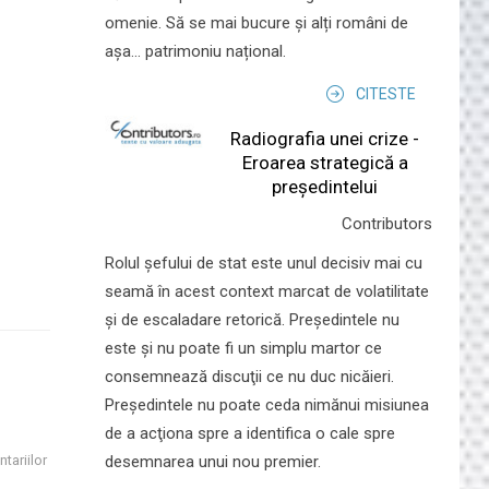
omenie. Să se mai bucure și alți români de
așa... patrimoniu național.
CITESTE
Radiografia unei crize -
Eroarea strategică a
președintelui
Contributors
Rolul şefului de stat este unul decisiv mai cu
seamă în acest context marcat de volatilitate
şi de escaladare retorică. Preşedintele nu
este şi nu poate fi un simplu martor ce
consemnează discuţii ce nu duc nicăieri.
Preşedintele nu poate ceda nimănui misiunea
de a acţiona spre a identifica o cale spre
desemnarea unui nou premier.
tariilor