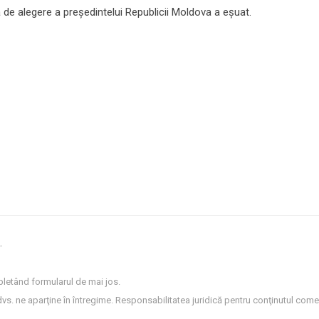
 de alegere a președintelui Republicii Moldova a eșuat.
.
letând formularul de mai jos.
dvs. ne aparţine în întregime. Responsabilitatea juridică pentru conţinutul comen