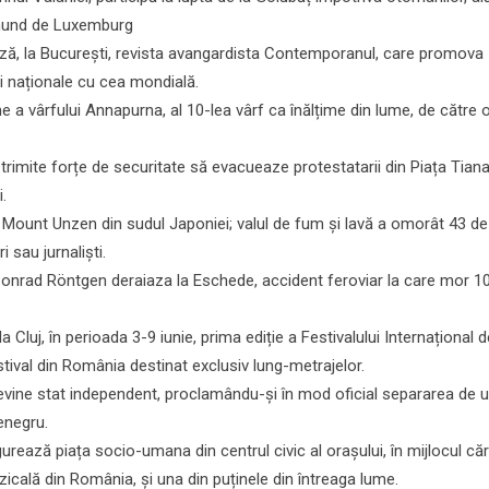
smund de Luxemburg
ază, la București, revista avangardista Contemporanul, care promova
ii naționale cu cea mondială.
 a vârfului Annapurna, al 10-lea vârf ca înălțime din lume, de către 
trimite forțe de securitate să evacueaze protestatarii din Piața Tia
.
 Mount Unzen din sudul Japoniei; valul de fum și lavă a omorât 43 de
 sau jurnaliști.
Conrad Röntgen deraiaza la Eschede, accident feroviar la care mor 1
a Cluj, în perioada 3-9 iunie, prima ediție a Festivalului Internațional 
stival din România destinat exclusiv lung-metrajelor.
vine stat independent, proclamându-și în mod oficial separarea de 
enegru.
urează piața socio-umana din centrul civic al orașului, în mijlocul că
icală din România, și una din puținele din întreaga lume.