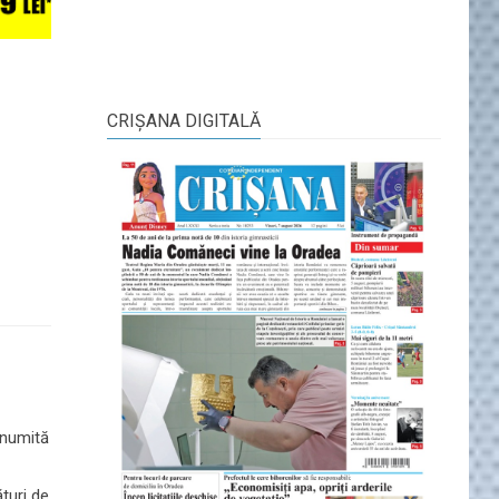
CRIŞANA DIGITALĂ
enumită
ături de