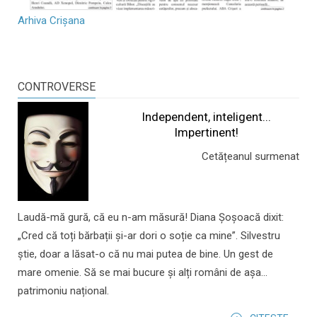
Arhiva Crișana
CONTROVERSE
Independent, inteligent...
Impertinent!
Cetățeanul surmenat
Laudă-mă gură, că eu n-am măsură! Diana Șoșoacă dixit:
„Cred că toți bărbații și-ar dori o soție ca mine”. Silvestru
știe, doar a lăsat-o că nu mai putea de bine. Un gest de
mare omenie. Să se mai bucure și alți români de așa...
patrimoniu național.