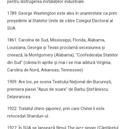
pentru distrugerea instalațiilor industriale.
1789: George Washington este ales în unanimitate ca prim
președinte al Statelor Unite de către Colegiul Electoral al
SUA.
1861: Carolina de Sud, Mississippi, Florida, Alabama,
Louisiana, Georgia și Texas proclamă secesiunea și
creează, la Montgomery (Alabama), "Confederația Statelor
din Sud" (căreia în aprilie și mai i se mai alătură Virginia,
Carolina de Nord, Arkansas, Tennessee).
1909: Are loc, pe scena Teatrului Național din București,
premiera piesei "Apus de soare" de Barbu Ștefănescu
Delavrancea.
1922: Tratatul chino-japonez, prin care Chinei îi este
retocedat Shandun-ul.
1927: În SUA se lansează filmul The jazz singer (Cântărețul