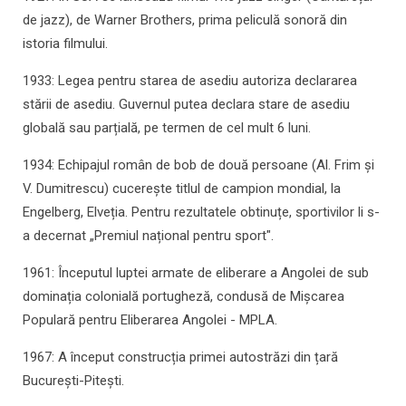
de jazz), de Warner Brothers, prima peliculă sonoră din
istoria filmului.
1933: Legea pentru starea de asediu autoriza declararea
stării de asediu. Guvernul putea declara stare de asediu
globală sau parțială, pe termen de cel mult 6 luni.
1934: Echipajul român de bob de două persoane (Al. Frim și
V. Dumitrescu) cucerește titlul de campion mondial, la
Engelberg, Elveția. Pentru rezultatele obtinuțe, sportivilor li s-
a decernat „Premiul național pentru sport".
1961: Începutul luptei armate de eliberare a Angolei de sub
dominația colonială portugheză, condusă de Mișcarea
Populară pentru Eliberarea Angolei - MPLA.
1967: A început construcția primei autostrăzi din țară
București-Pitești.