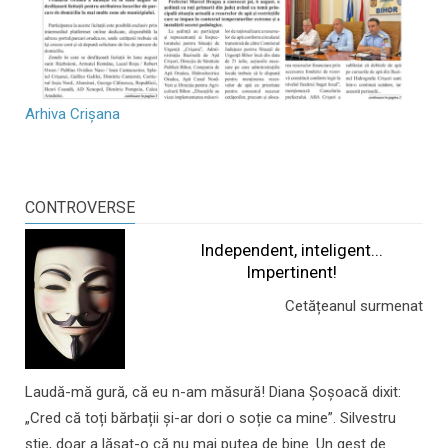
Arhiva Crișana
CONTROVERSE
Independent, inteligent...
Impertinent!
Cetățeanul surmenat
Laudă-mă gură, că eu n-am măsură! Diana Șoșoacă dixit:
„Cred că toți bărbații și-ar dori o soție ca mine”. Silvestru
știe, doar a lăsat-o că nu mai putea de bine. Un gest de