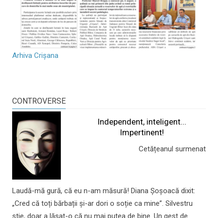
Arhiva Crișana
CONTROVERSE
Independent, inteligent...
Impertinent!
Cetățeanul surmenat
Laudă-mă gură, că eu n-am măsură! Diana Șoșoacă dixit:
„Cred că toți bărbații și-ar dori o soție ca mine”. Silvestru
știe, doar a lăsat-o că nu mai putea de bine. Un gest de