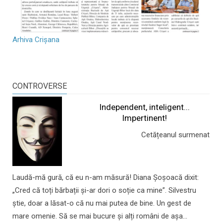
Arhiva Crișana
CONTROVERSE
Independent, inteligent...
Impertinent!
Cetățeanul surmenat
Laudă-mă gură, că eu n-am măsură! Diana Șoșoacă dixit:
„Cred că toți bărbații și-ar dori o soție ca mine”. Silvestru
știe, doar a lăsat-o că nu mai putea de bine. Un gest de
mare omenie. Să se mai bucure și alți români de așa...