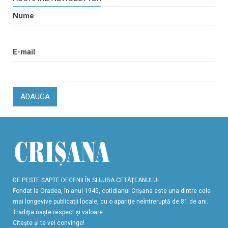
Nume
E-mail
ADAUGA
DE PESTE ŞAPTE DECENII ÎN SLUJBA CETĂŢEANULUI
Fondat la Oradea, în anul 1945, cotidianul Crişana este una dintre cele
mai longevive publicaţii locale, cu o apariţie neîntreruptă de 81 de ani.
Tradiţia naşte respect şi valoare.
Citeşte şi te vei convinge!