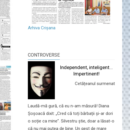
Arhiva Crișana
CONTROVERSE
Independent, inteligent...
Impertinent!
Cetățeanul surmenat
Laudă-mă gură, că eu n-am măsură! Diana
Șoșoacă dixit: „Cred că toți bărbații și-ar dori
o soție ca mine”. Silvestru știe, doar a lăsat-o
că nu mai putea de bine. Un gest de mare