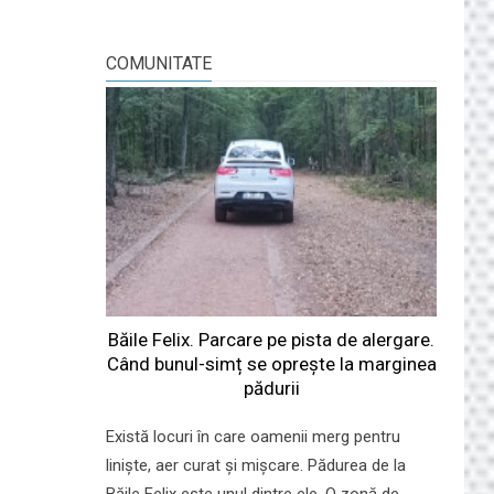
COMUNITATE
Băile Felix. Parcare pe pista de alergare.
Când bunul-simț se oprește la marginea
pădurii
Există locuri în care oamenii merg pentru
liniște, aer curat și mișcare. Pădurea de la
Băile Felix este unul dintre ele. O zonă de