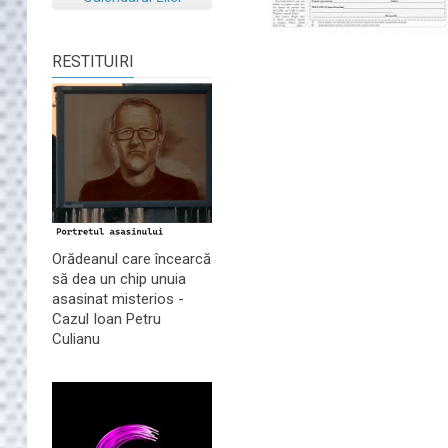
RESTITUIRI
Orădeanul care încearcă
să dea un chip unuia
asasinat misterios -
Cazul Ioan Petru
Culianu