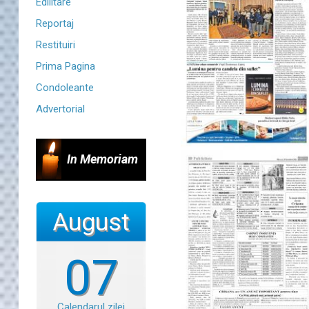
Edilitare
Reportaj
Restituiri
Prima Pagina
Condoleante
Advertorial
In Memoriam
August
07
Calendarul zilei