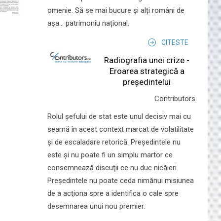
omenie. Să se mai bucure și alți români de
așa... patrimoniu național.
CITESTE
Radiografia unei crize -
Eroarea strategică a
președintelui
Contributors
Rolul şefului de stat este unul decisiv mai cu
seamă în acest context marcat de volatilitate
şi de escaladare retorică. Preşedintele nu
este şi nu poate fi un simplu martor ce
consemnează discuţii ce nu duc nicăieri.
Preşedintele nu poate ceda nimănui misiunea
de a acţiona spre a identifica o cale spre
desemnarea unui nou premier.