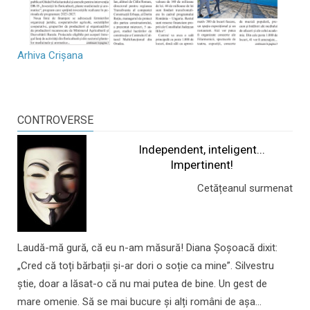
Arhiva Crișana
CONTROVERSE
Independent, inteligent...
Impertinent!
Cetățeanul surmenat
Laudă-mă gură, că eu n-am măsură! Diana Șoșoacă dixit:
„Cred că toți bărbații și-ar dori o soție ca mine”. Silvestru
știe, doar a lăsat-o că nu mai putea de bine. Un gest de
mare omenie. Să se mai bucure și alți români de așa...