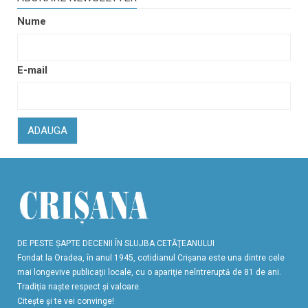
Nume
E-mail
ADAUGA
DE PESTE ŞAPTE DECENII ÎN SLUJBA CETĂŢEANULUI
Fondat la Oradea, în anul 1945, cotidianul Crişana este una dintre cele
mai longevive publicaţii locale, cu o apariţie neîntreruptă de 81 de ani.
Tradiţia naşte respect şi valoare.
Citeşte şi te vei convinge!