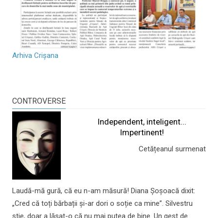
Arhiva Crișana
CONTROVERSE
Independent, inteligent...
Impertinent!
Cetățeanul surmenat
Laudă-mă gură, că eu n-am măsură! Diana Șoșoacă dixit:
„Cred că toți bărbații și-ar dori o soție ca mine”. Silvestru
știe, doar a lăsat-o că nu mai putea de bine. Un gest de