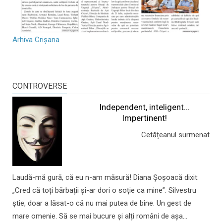
Arhiva Crișana
CONTROVERSE
Independent, inteligent...
Impertinent!
Cetățeanul surmenat
Laudă-mă gură, că eu n-am măsură! Diana Șoșoacă dixit:
„Cred că toți bărbații și-ar dori o soție ca mine”. Silvestru
știe, doar a lăsat-o că nu mai putea de bine. Un gest de
mare omenie. Să se mai bucure și alți români de așa...