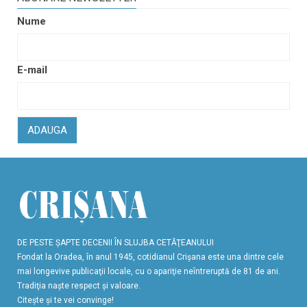
Nume
E-mail
ADAUGA
DE PESTE ŞAPTE DECENII ÎN SLUJBA CETĂŢEANULUI
Fondat la Oradea, în anul 1945, cotidianul Crişana este una dintre cele
mai longevive publicaţii locale, cu o apariţie neîntreruptă de 81 de ani.
Tradiţia naşte respect şi valoare.
Citeşte şi te vei convinge!