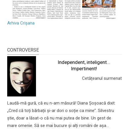
Arhiva Crișana
CONTROVERSE
Independent, inteligent...
Impertinent!
Cetățeanul surmenat
Laudă-mă gură, că eu n-am măsură! Diana Șoșoacă dixit:
„Cred că toți bărbații și-ar dori o soție ca mine”. Silvestru
știe, doar a lăsat-o că nu mai putea de bine. Un gest de
mare omenie. Să se mai bucure și alți români de așa...