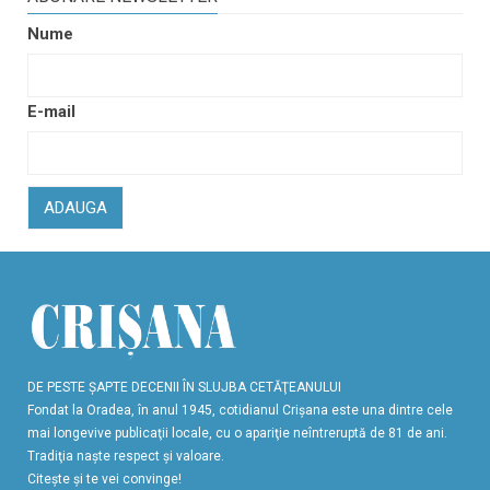
Nume
E-mail
ADAUGA
DE PESTE ŞAPTE DECENII ÎN SLUJBA CETĂŢEANULUI
Fondat la Oradea, în anul 1945, cotidianul Crişana este una dintre cele
mai longevive publicaţii locale, cu o apariţie neîntreruptă de 81 de ani.
Tradiţia naşte respect şi valoare.
Citeşte şi te vei convinge!