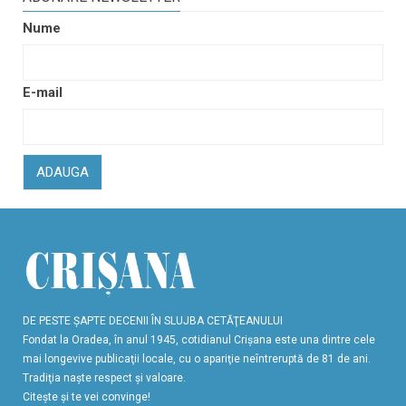
Nume
E-mail
ADAUGA
DE PESTE ŞAPTE DECENII ÎN SLUJBA CETĂŢEANULUI
Fondat la Oradea, în anul 1945, cotidianul Crişana este una dintre cele
mai longevive publicaţii locale, cu o apariţie neîntreruptă de 81 de ani.
Tradiţia naşte respect şi valoare.
Citeşte şi te vei convinge!