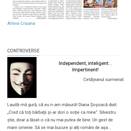
Arhiva Crișana
CONTROVERSE
Independent, inteligent...
Impertinent!
Cetățeanul surmenat
Laudă-mă gură, că eu n-am măsură! Diana Șoșoacă dixit:
„Cred că toți bărbații și-ar dori o soție ca mine”. Silvestru
știe, doar a lăsat-o că nu mai putea de bine. Un gest de
mare omenie. Să se mai bucure și alți români de așa...