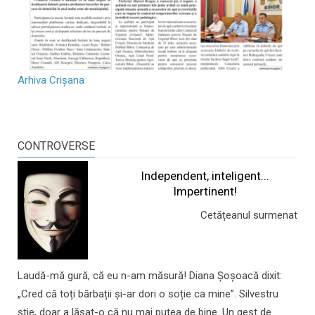
Arhiva Crișana
CONTROVERSE
Independent, inteligent...
Impertinent!
Cetățeanul surmenat
Laudă-mă gură, că eu n-am măsură! Diana Șoșoacă dixit:
„Cred că toți bărbații și-ar dori o soție ca mine”. Silvestru
știe, doar a lăsat-o că nu mai putea de bine. Un gest de