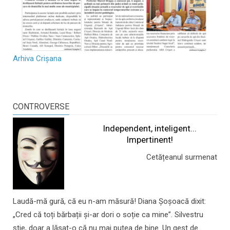
Arhiva Crișana
CONTROVERSE
Independent, inteligent...
Impertinent!
Cetățeanul surmenat
Laudă-mă gură, că eu n-am măsură! Diana Șoșoacă dixit:
„Cred că toți bărbații și-ar dori o soție ca mine”. Silvestru
știe, doar a lăsat-o că nu mai putea de bine. Un gest de